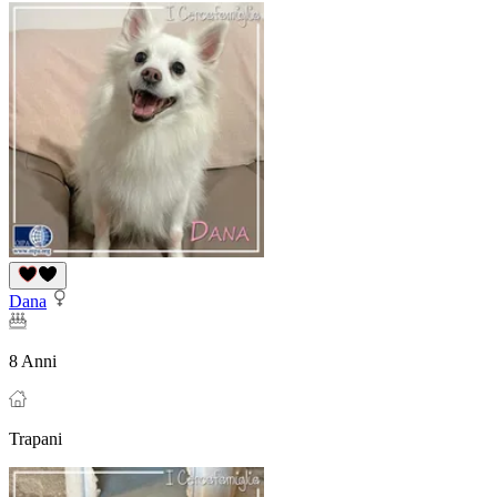
Dana
8 Anni
Trapani