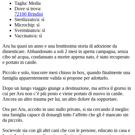
Taglia:
Media
Dove si trova:
72100 Brindisi
Sterilizzato/a:
sì
Microchip:
sì
Sverminato/a:
sì
Vaccinato/a:
sì
Aru ha quasi un anno e una bruttissima storia di adozione da
dimenticare. Abbandonato a soli 2 mesi in aperta campagna, senza
cibo né acqua, condannato a morire appena nato, è stato recuperato
e portato in canile.
Piccolo e solo, trascorre mesi chiuso in box, quando finalmente una
famiglia apparentemente valida si propone per adottarlo.
Dopo un lungo viaggio giunge a destinazione, ma arriva il giorno in
cui per Aru non c’è più posto e viene portato di nuovo in canile.
Ancora un altro trauma per lui, un altro dolore da sopportare.
Ora per Aru, accolto in uno stallo privato, si sta cercando il meglio:
una famiglia capace di donargli tutto l’affetto che gli è mancato sin
da piccolo.
Socievole sia con gli altri cani che con le persone, educato in casa e