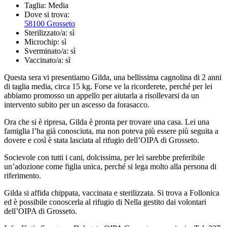
Taglia:
Media
Dove si trova:
58100 Grosseto
Sterilizzato/a:
sì
Microchip:
sì
Sverminato/a:
sì
Vaccinato/a:
sì
Questa sera vi presentiamo Gilda, una bellissima cagnolina di 2 anni
di taglia media, circa 15 kg. Forse ve la ricorderete, perché per lei
abbiamo promosso un appello per aiutarla a risollevarsi da un
intervento subito per un ascesso da forasacco.
Ora che si è ripresa, Gilda è pronta per trovare una casa. Lei una
famiglia l’ha già conosciuta, ma non poteva più essere più seguita a
dovere e così è stata lasciata al rifugio dell’OIPA di Grosseto.
Socievole con tutti i cani, dolcissima, per lei sarebbe preferibile
un’adozione come figlia unica, perché si lega molto alla persona di
riferimento.
Gilda si affida chippata, vaccinata e sterilizzata. Si trova a Follonica
ed è possibile conoscerla al rifugio di Nella gestito dai volontari
dell’OIPA di Grosseto.