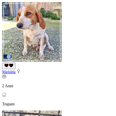
Mafalda
2 Anni
Trapani