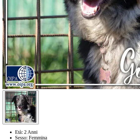
Età:
2 Anni
Sesso:
Femmina