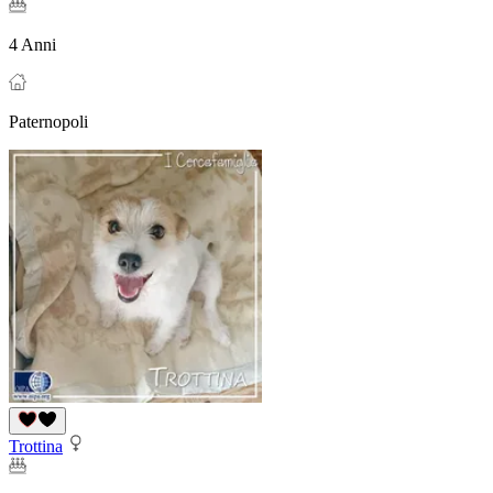
4 Anni
Paternopoli
Trottina