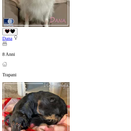
Dana
8 Anni
Trapani