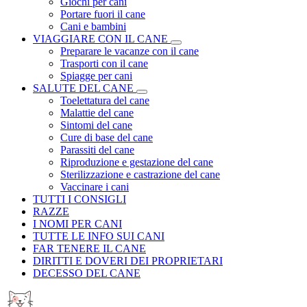
Giochi per cani
Portare fuori il cane
Cani e bambini
VIAGGIARE CON IL CANE
Preparare le vacanze con il cane
Trasporti con il cane
Spiagge per cani
SALUTE DEL CANE
Toelettatura del cane
Malattie del cane
Sintomi del cane
Cure di base del cane
Parassiti del cane
Riproduzione e gestazione del cane
Sterilizzazione e castrazione del cane
Vaccinare i cani
TUTTI I CONSIGLI
RAZZE
I NOMI PER CANI
TUTTE LE INFO SUI CANI
FAR TENERE IL CANE
DIRITTI E DOVERI DEI PROPRIETARI
DECESSO DEL CANE