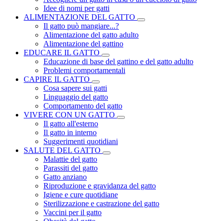
Idee di nomi per gatti
ALIMENTAZIONE DEL GATTO
Il gatto può mangiare...?
Alimentazione del gatto adulto
Alimentazione del gattino
EDUCARE IL GATTO
Educazione di base del gattino e del gatto adulto
Problemi comportamentali
CAPIRE IL GATTO
Cosa sapere sui gatti
Linguaggio del gatto
Comportamento del gatto
VIVERE CON UN GATTO
Il gatto all'esterno
Il gatto in interno
Suggerimenti quotidiani
SALUTE DEL GATTO
Malattie del gatto
Parassiti del gatto
Gatto anziano
Riproduzione e gravidanza del gatto
Igiene e cure quotidiane
Sterilizzazione e castrazione del gatto
Vaccini per il gatto