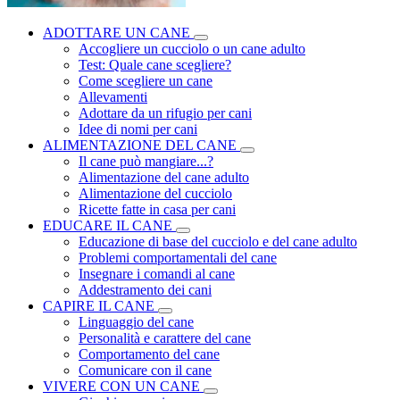
ADOTTARE UN CANE
Accogliere un cucciolo o un cane adulto
Test: Quale cane scegliere?
Come scegliere un cane
Allevamenti
Adottare da un rifugio per cani
Idee di nomi per cani
ALIMENTAZIONE DEL CANE
Il cane può mangiare...?
Alimentazione del cane adulto
Alimentazione del cucciolo
Ricette fatte in casa per cani
EDUCARE IL CANE
Educazione di base del cucciolo e del cane adulto
Problemi comportamentali del cane
Insegnare i comandi al cane
Addestramento dei cani
CAPIRE IL CANE
Linguaggio del cane
Personalità e carattere del cane
Comportamento del cane
Comunicare con il cane
VIVERE CON UN CANE