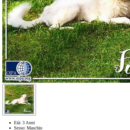
Età:
3 Anni
Sesso:
Maschio