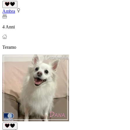
Ambra
4 Anni
Teramo