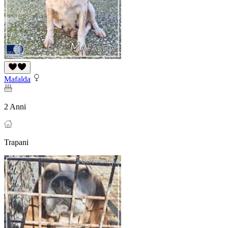
Mafalda
2 Anni
Trapani