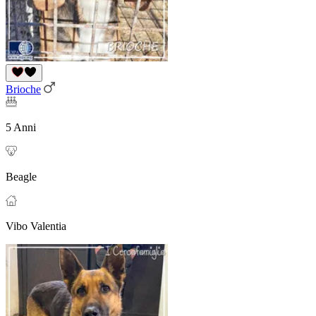
Brioche
5 Anni
Beagle
Vibo Valentia