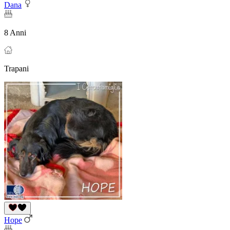
Dana
8 Anni
Trapani
Hope