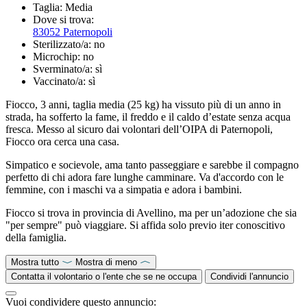
Taglia:
Media
Dove si trova:
83052 Paternopoli
Sterilizzato/a:
no
Microchip:
no
Sverminato/a:
sì
Vaccinato/a:
sì
Fiocco, 3 anni, taglia media (25 kg) ha vissuto più di un anno in
strada, ha sofferto la fame, il freddo e il caldo d’estate senza acqua
fresca. Messo al sicuro dai volontari dell’OIPA di Paternopoli,
Fiocco ora cerca una casa.
Simpatico e socievole, ama tanto passeggiare e sarebbe il compagno
perfetto di chi adora fare lunghe camminare. Va d'accordo con le
femmine, con i maschi va a simpatia e adora i bambini.
Fiocco si trova in provincia di Avellino, ma per un’adozione che sia
"per sempre" può viaggiare. Si affida solo previo iter conoscitivo
della famiglia.
Mostra tutto
Mostra di meno
Contatta il volontario o l'ente che se ne occupa
Condividi l'annuncio
Vuoi condividere questo annuncio: