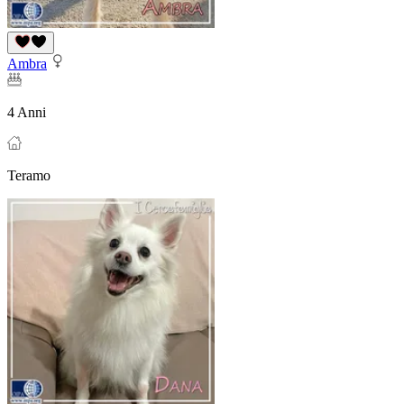
Ambra
4 Anni
Teramo