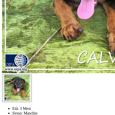
Età:
3 Mesi
Sesso:
Maschio