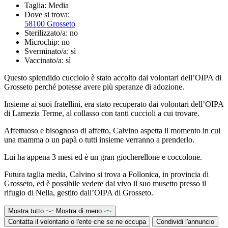
Taglia:
Media
Dove si trova:
58100 Grosseto
Sterilizzato/a:
no
Microchip:
no
Sverminato/a:
sì
Vaccinato/a:
sì
Questo splendido cucciolo è stato accolto dai volontari dell’OIPA di
Grosseto perché potesse avere più speranze di adozione.
Insieme ai suoi fratellini, era stato recuperato dai volontari dell’OIPA
di Lamezia Terme, al collasso con tanti cuccioli a cui trovare.
Affettuoso e bisognoso di affetto, Calvino aspetta il momento in cui
una mamma o un papà o tutti insieme verranno a prenderlo.
Lui ha appena 3 mesi ed è un gran giocherellone e coccolone.
Futura taglia media, Calvino si trova a Follonica, in provincia di
Grosseto, ed è possibile vedere dal vivo il suo musetto presso il
rifugio di Nella, gestito dall’OIPA di Grosseto.
Mostra tutto
Mostra di meno
Contatta il volontario o l'ente che se ne occupa
Condividi l'annuncio