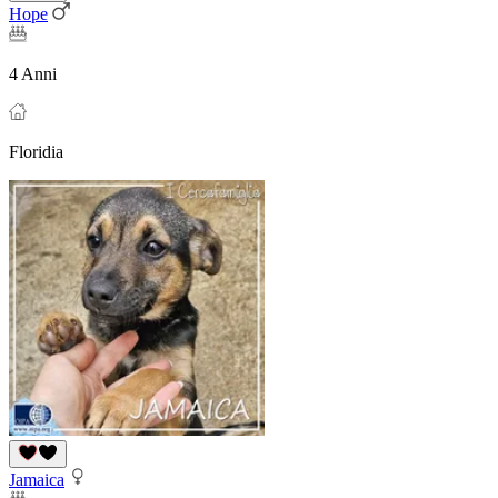
Hope
4 Anni
Floridia
Jamaica