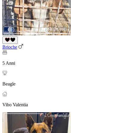
Brioche
5 Anni
Beagle
Vibo Valentia