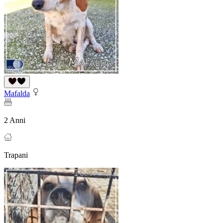
Mafalda
2 Anni
Trapani