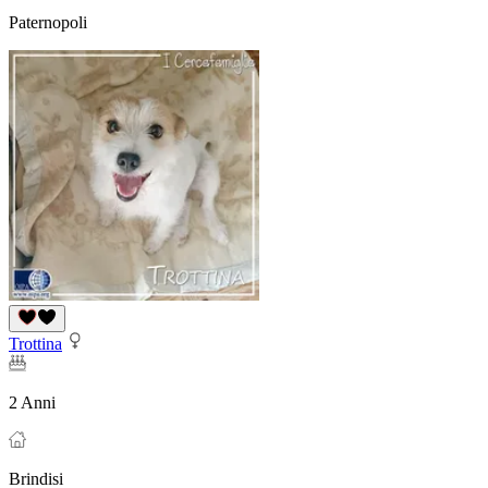
Paternopoli
Trottina
2 Anni
Brindisi