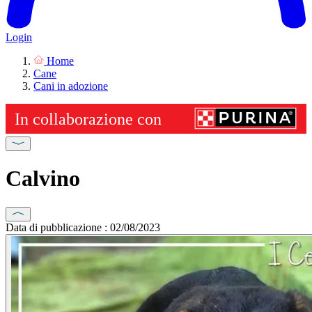
Login
Home
Cane
Cani in adozione
Calvino
Data di pubblicazione : 02/08/2023