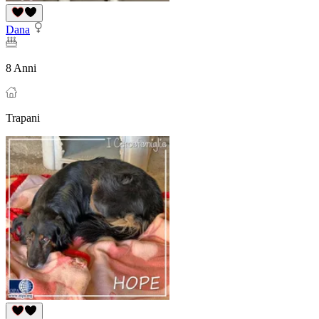
Dana
8 Anni
Trapani