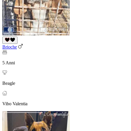
Brioche
5 Anni
Beagle
Vibo Valentia