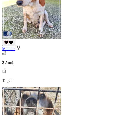
Mafalda
2 Anni
Trapani