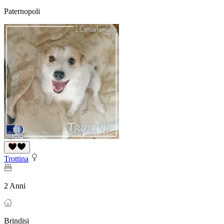
Paternopoli
Trottina
2 Anni
Brindisi