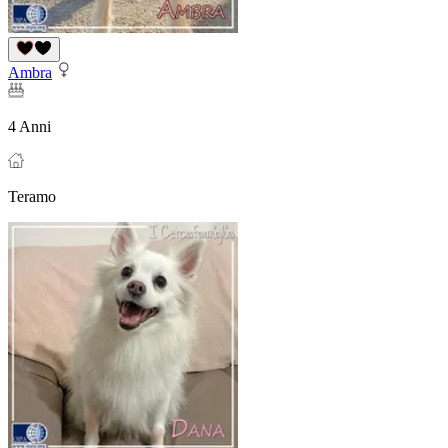
Ambra
4 Anni
Teramo