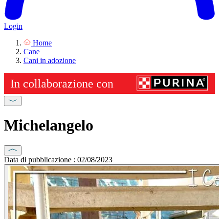
Login
Home
Cane
Cani in adozione
Michelangelo
Data di pubblicazione : 02/08/2023