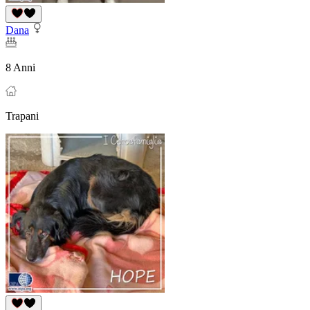
Dana
8 Anni
Trapani