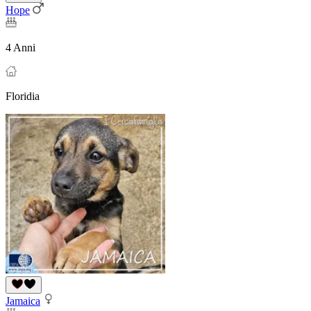
Hope
4 Anni
Floridia
Jamaica