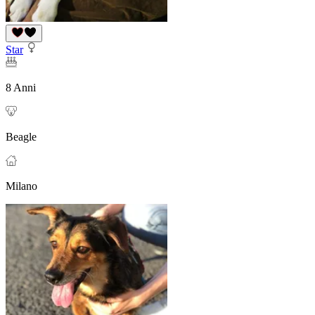
Star
8 Anni
Beagle
Milano