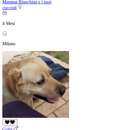
Mamma Bianchina e i suoi
cuccioli
4 Mesi
Milano
Golia