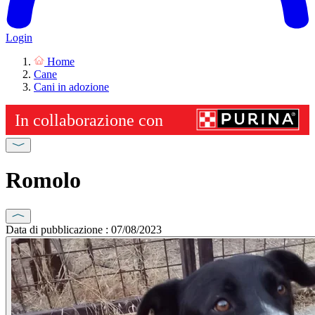
Login
Home
Cane
Cani in adozione
Romolo
Data di pubblicazione : 07/08/2023