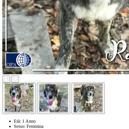
Età:
1 Anno
Sesso:
Femmina