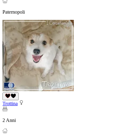
Paternopoli
Trottina
2 Anni