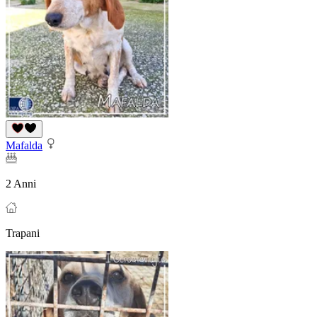
Mafalda
2 Anni
Trapani