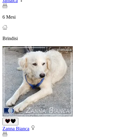
Jamaica
6 Mesi
Brindisi
Zanna Bianca