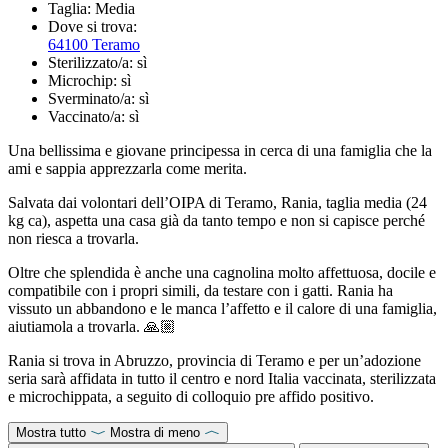
Taglia:
Media
Dove si trova:
64100 Teramo
Sterilizzato/a:
sì
Microchip:
sì
Sverminato/a:
sì
Vaccinato/a:
sì
Una bellissima e giovane principessa in cerca di una famiglia che la
ami e sappia apprezzarla come merita.
Salvata dai volontari dell’OIPA di Teramo, Rania, taglia media (24
kg ca), aspetta una casa già da tanto tempo e non si capisce perché
non riesca a trovarla.
Oltre che splendida è anche una cagnolina molto affettuosa, docile e
compatibile con i propri simili, da testare con i gatti. Rania ha
vissuto un abbandono e le manca l’affetto e il calore di una famiglia,
aiutiamola a trovarla. 🙏🏼
Rania si trova in Abruzzo, provincia di Teramo e per un’adozione
seria sarà affidata in tutto il centro e nord Italia vaccinata, sterilizzata
e microchippata, a seguito di colloquio pre affido positivo.
Mostra tutto
Mostra di meno