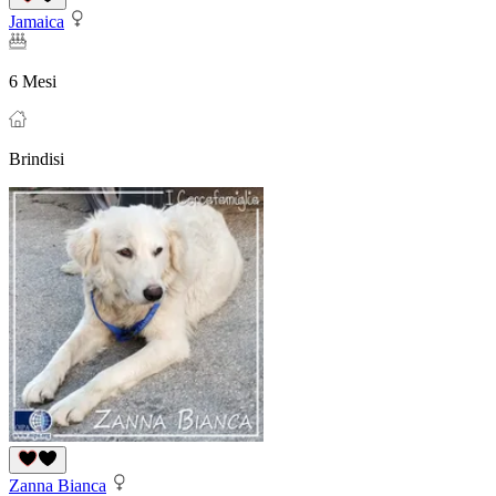
Jamaica
6 Mesi
Brindisi
Zanna Bianca