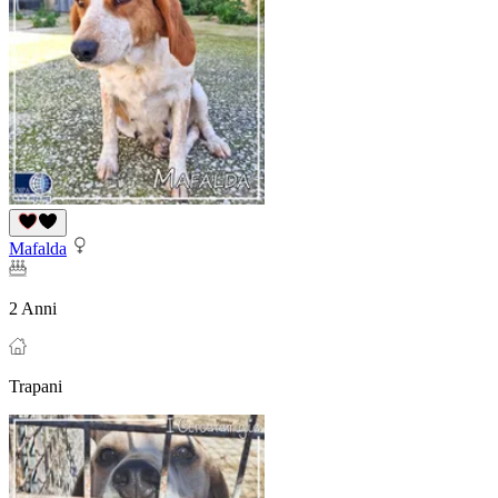
Mafalda
2 Anni
Trapani