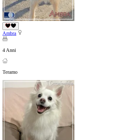
Ambra
4 Anni
Teramo