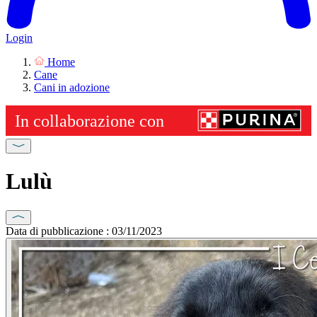
Login
Home
Cane
Cani in adozione
Lulù
Data di pubblicazione : 03/11/2023