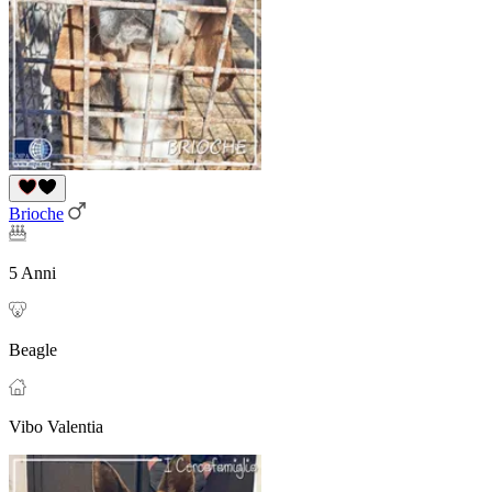
Brioche
5 Anni
Beagle
Vibo Valentia