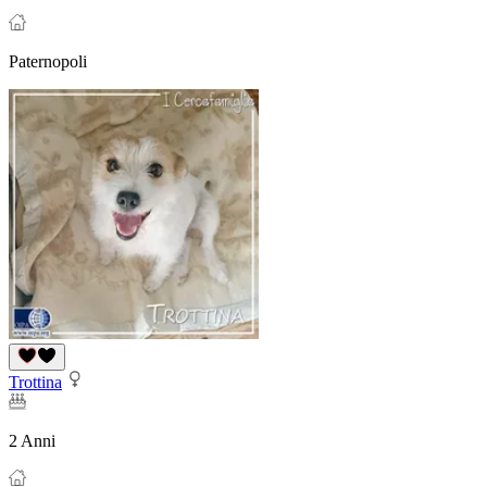
Paternopoli
Trottina
2 Anni