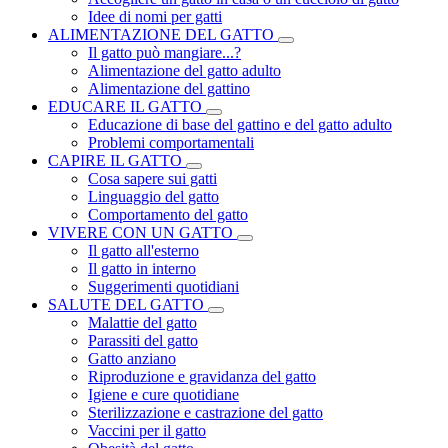
Idee di nomi per gatti
ALIMENTAZIONE DEL GATTO
Il gatto può mangiare...?
Alimentazione del gatto adulto
Alimentazione del gattino
EDUCARE IL GATTO
Educazione di base del gattino e del gatto adulto
Problemi comportamentali
CAPIRE IL GATTO
Cosa sapere sui gatti
Linguaggio del gatto
Comportamento del gatto
VIVERE CON UN GATTO
Il gatto all'esterno
Il gatto in interno
Suggerimenti quotidiani
SALUTE DEL GATTO
Malattie del gatto
Parassiti del gatto
Gatto anziano
Riproduzione e gravidanza del gatto
Igiene e cure quotidiane
Sterilizzazione e castrazione del gatto
Vaccini per il gatto