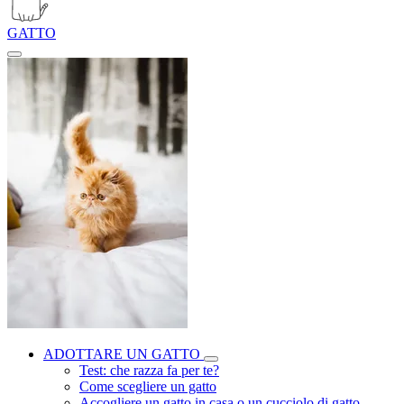
GATTO
ADOTTARE UN GATTO
Test: che razza fa per te?
Come scegliere un gatto
Accogliere un gatto in casa o un cucciolo di gatto