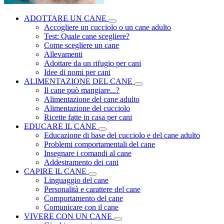
ADOTTARE UN CANE
Accogliere un cucciolo o un cane adulto
Test: Quale cane scegliere?
Come scegliere un cane
Allevamenti
Adottare da un rifugio per cani
Idee di nomi per cani
ALIMENTAZIONE DEL CANE
Il cane può mangiare...?
Alimentazione del cane adulto
Alimentazione del cucciolo
Ricette fatte in casa per cani
EDUCARE IL CANE
Educazione di base del cucciolo e del cane adulto
Problemi comportamentali del cane
Insegnare i comandi al cane
Addestramento dei cani
CAPIRE IL CANE
Linguaggio del cane
Personalità e carattere del cane
Comportamento del cane
Comunicare con il cane
VIVERE CON UN CANE