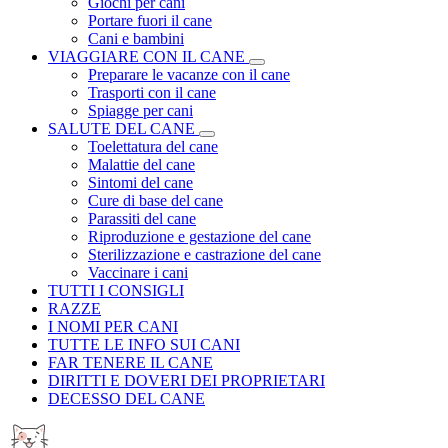
Giochi per cani
Portare fuori il cane
Cani e bambini
VIAGGIARE CON IL CANE
Preparare le vacanze con il cane
Trasporti con il cane
Spiagge per cani
SALUTE DEL CANE
Toelettatura del cane
Malattie del cane
Sintomi del cane
Cure di base del cane
Parassiti del cane
Riproduzione e gestazione del cane
Sterilizzazione e castrazione del cane
Vaccinare i cani
TUTTI I CONSIGLI
RAZZE
I NOMI PER CANI
TUTTE LE INFO SUI CANI
FAR TENERE IL CANE
DIRITTI E DOVERI DEI PROPRIETARI
DECESSO DEL CANE