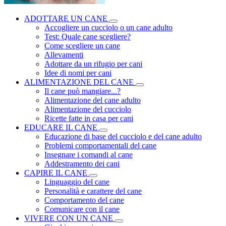
ADOTTARE UN CANE
Accogliere un cucciolo o un cane adulto
Test: Quale cane scegliere?
Come scegliere un cane
Allevamenti
Adottare da un rifugio per cani
Idee di nomi per cani
ALIMENTAZIONE DEL CANE
Il cane può mangiare...?
Alimentazione del cane adulto
Alimentazione del cucciolo
Ricette fatte in casa per cani
EDUCARE IL CANE
Educazione di base del cucciolo e del cane adulto
Problemi comportamentali del cane
Insegnare i comandi al cane
Addestramento dei cani
CAPIRE IL CANE
Linguaggio del cane
Personalità e carattere del cane
Comportamento del cane
Comunicare con il cane
VIVERE CON UN CANE