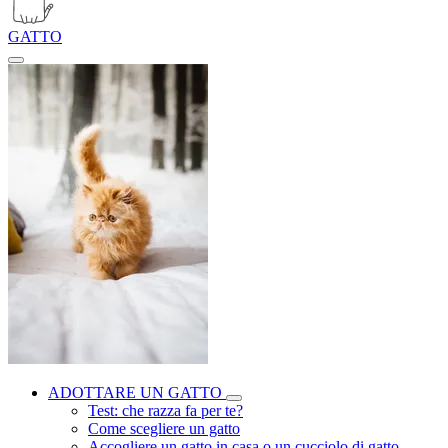
GATTO
ADOTTARE UN GATTO
Test: che razza fa per te?
Come scegliere un gatto
Accogliere un gatto in casa o un cucciolo di gatto