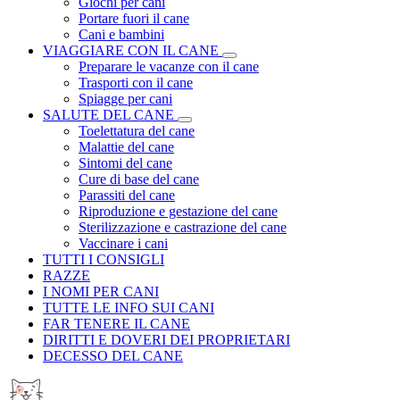
Giochi per cani
Portare fuori il cane
Cani e bambini
VIAGGIARE CON IL CANE
Preparare le vacanze con il cane
Trasporti con il cane
Spiagge per cani
SALUTE DEL CANE
Toelettatura del cane
Malattie del cane
Sintomi del cane
Cure di base del cane
Parassiti del cane
Riproduzione e gestazione del cane
Sterilizzazione e castrazione del cane
Vaccinare i cani
TUTTI I CONSIGLI
RAZZE
I NOMI PER CANI
TUTTE LE INFO SUI CANI
FAR TENERE IL CANE
DIRITTI E DOVERI DEI PROPRIETARI
DECESSO DEL CANE