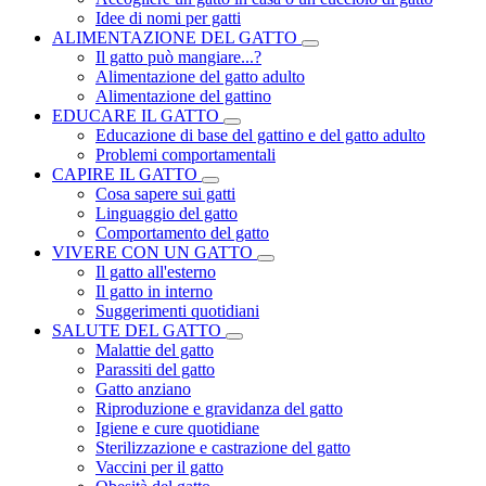
Idee di nomi per gatti
ALIMENTAZIONE DEL GATTO
Il gatto può mangiare...?
Alimentazione del gatto adulto
Alimentazione del gattino
EDUCARE IL GATTO
Educazione di base del gattino e del gatto adulto
Problemi comportamentali
CAPIRE IL GATTO
Cosa sapere sui gatti
Linguaggio del gatto
Comportamento del gatto
VIVERE CON UN GATTO
Il gatto all'esterno
Il gatto in interno
Suggerimenti quotidiani
SALUTE DEL GATTO
Malattie del gatto
Parassiti del gatto
Gatto anziano
Riproduzione e gravidanza del gatto
Igiene e cure quotidiane
Sterilizzazione e castrazione del gatto
Vaccini per il gatto