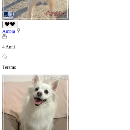
Ambra
4 Anni
Teramo