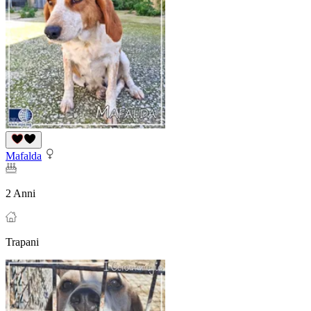
Mafalda
2 Anni
Trapani