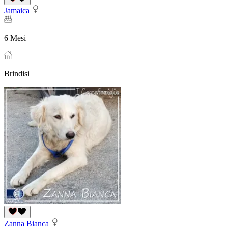
Jamaica
6 Mesi
Brindisi
Zanna Bianca