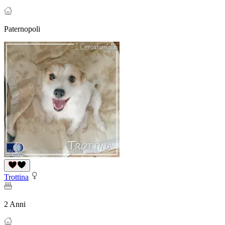
Paternopoli
Trottina
2 Anni