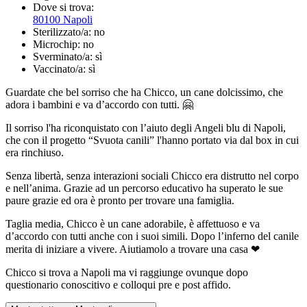
Dove si trova:
80100 Napoli
Sterilizzato/a:
no
Microchip:
no
Sverminato/a:
sì
Vaccinato/a:
sì
Guardate che bel sorriso che ha Chicco, un cane dolcissimo, che
adora i bambini e va d’accordo con tutti. 🤗
Il sorriso l'ha riconquistato con l’aiuto degli Angeli blu di Napoli,
che con il progetto “Svuota canili” l'hanno portato via dal box in cui
era rinchiuso.
Senza libertà, senza interazioni sociali Chicco era distrutto nel corpo
e nell’anima. Grazie ad un percorso educativo ha superato le sue
paure grazie ed ora è pronto per trovare una famiglia.
Taglia media, Chicco è un cane adorabile, è affettuoso e va
d’accordo con tutti anche con i suoi simili. Dopo l’inferno del canile
merita di iniziare a vivere. Aiutiamolo a trovare una casa ❤
Chicco si trova a Napoli ma vi raggiunge ovunque dopo
questionario conoscitivo e colloqui pre e post affido.