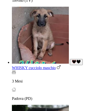
Treviso (TV)
WHISKY cucciolo maschio
3 Mesi
Padova (PD)