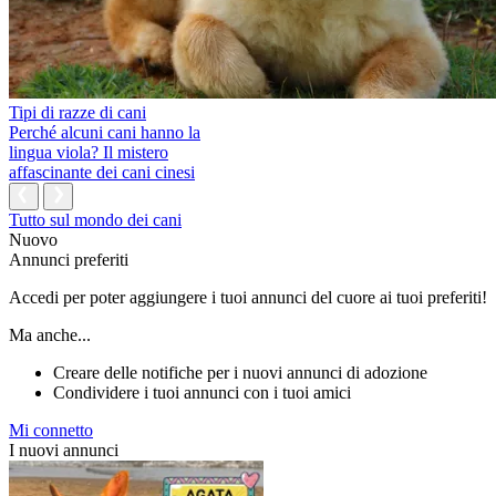
Tipi di razze di cani
Perché alcuni cani hanno la
lingua viola? Il mistero
affascinante dei cani cinesi
Tutto sul mondo dei cani
Nuovo
Annunci preferiti
Accedi per poter aggiungere i tuoi annunci del cuore ai tuoi preferiti!
Ma anche...
Creare delle notifiche per i nuovi annunci di adozione
Condividere i tuoi annunci con i tuoi amici
Mi connetto
I nuovi annunci