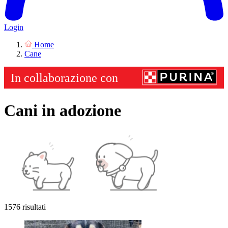
Login
Home
Cane
Cani in adozione
1576 risultati