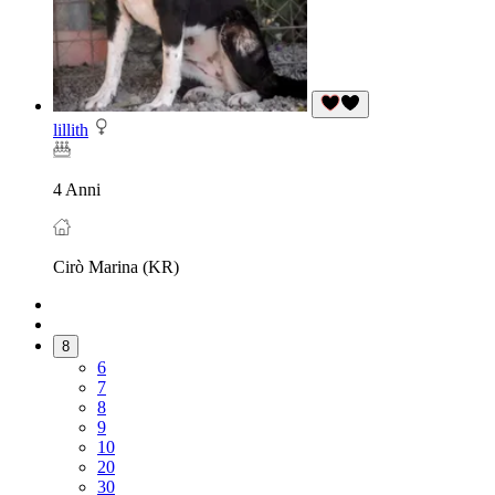
lillith
4 Anni
Cirò Marina (KR)
8
6
7
8
9
10
20
30