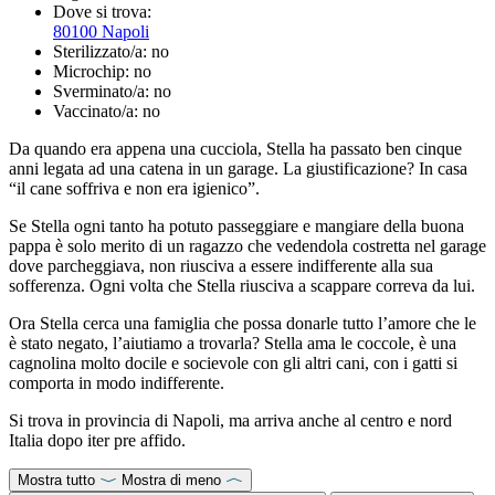
Dove si trova:
80100 Napoli
Sterilizzato/a:
no
Microchip:
no
Sverminato/a:
no
Vaccinato/a:
no
Da quando era appena una cucciola, Stella ha passato ben cinque
anni legata ad una catena in un garage. La giustificazione? In casa
“il cane soffriva e non era igienico”.
Se Stella ogni tanto ha potuto passeggiare e mangiare della buona
pappa è solo merito di un ragazzo che vedendola costretta nel garage
dove parcheggiava, non riusciva a essere indifferente alla sua
sofferenza. Ogni volta che Stella riusciva a scappare correva da lui.
Ora Stella cerca una famiglia che possa donarle tutto l’amore che le
è stato negato, l’aiutiamo a trovarla? Stella ama le coccole, è una
cagnolina molto docile e socievole con gli altri cani, con i gatti si
comporta in modo indifferente.
Si trova in provincia di Napoli, ma arriva anche al centro e nord
Italia dopo iter pre affido.
Mostra tutto
Mostra di meno