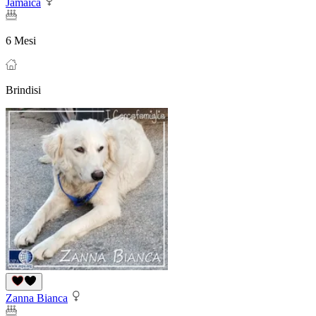
Jamaica
6 Mesi
Brindisi
Zanna Bianca