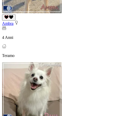
Ambra
4 Anni
Teramo