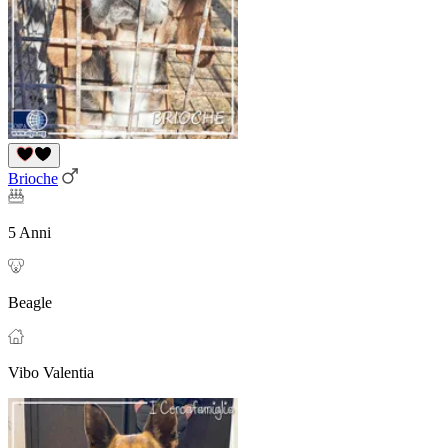
Brioche
5 Anni
Beagle
Vibo Valentia