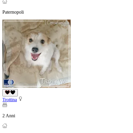
Paternopoli
Trottina
2 Anni