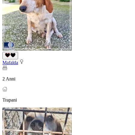
Mafalda
2 Anni
Trapani