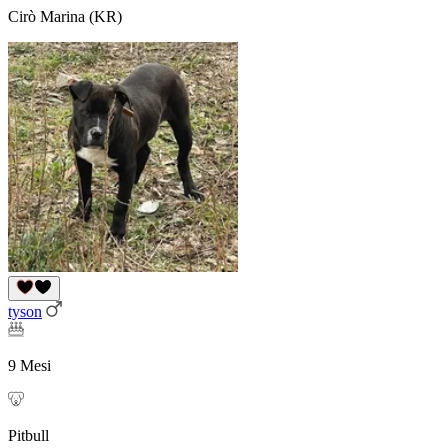
Cirò Marina (KR)
tyson
9 Mesi
Pitbull