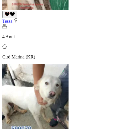
Tessa
4 Anni
Cirò Marina (KR)