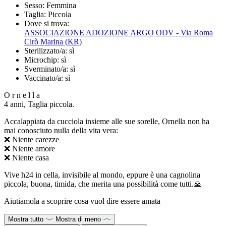
Sesso:
Femmina
Taglia:
Piccola
Dove si trova:
ASSOCIAZIONE ADOZIONE ARGO ODV - Via Roma
Cirò Marina (KR)
Sterilizzato/a:
sì
Microchip:
sì
Sverminato/a:
sì
Vaccinato/a:
sì
O r n e l l a
4 anni, Taglia piccola.
Accalappiata da cucciola insieme alle sue sorelle, Ornella non ha
mai conosciuto nulla della vita vera:
❌ Niente carezze
❌ Niente amore
❌ Niente casa
Vive h24 in cella, invisibile al mondo, eppure è una cagnolina
piccola, buona, timida, che merita una possibilità come tutti.🙏
Aiutiamola a scoprire cosa vuol dire essere amata
Mostra tutto
Mostra di meno