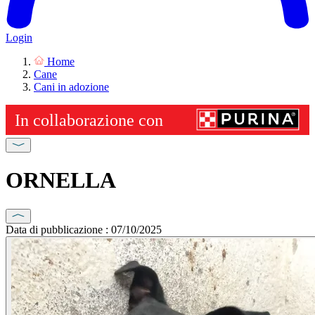
Login
Home
Cane
Cani in adozione
ORNELLA
Data di pubblicazione : 07/10/2025