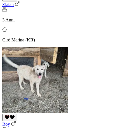
Zlatan
3 Anni
Cirò Marina (KR)
Roy