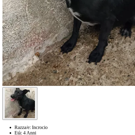
Razza/e:
Incrocio
Età:
4 Anni