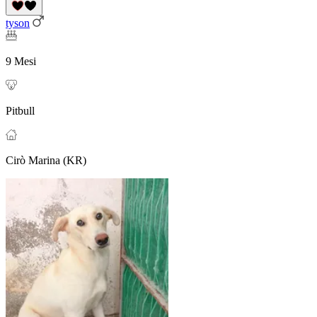
tyson
9 Mesi
Pitbull
Cirò Marina (KR)