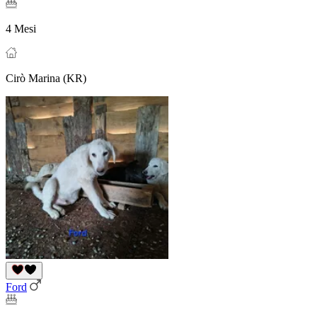
4 Mesi
Cirò Marina (KR)
Ford