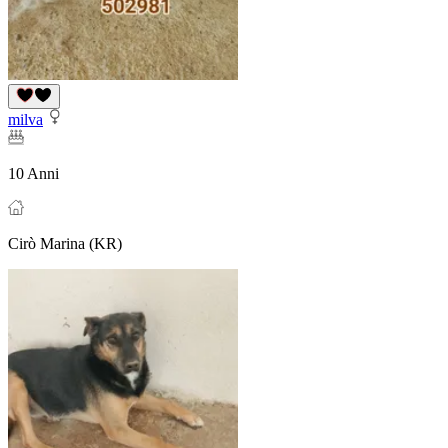
milva
10 Anni
Cirò Marina (KR)