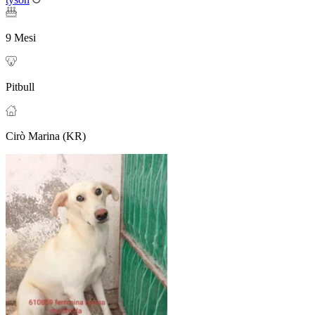
9 Mesi
Pitbull
Cirò Marina (KR)