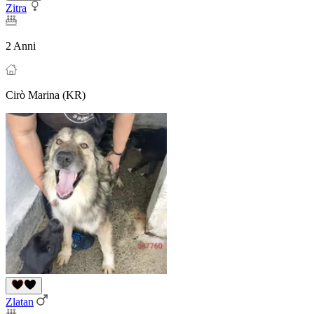
Zitra
2 Anni
Cirò Marina (KR)
Zlatan