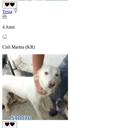
Tessa
4 Anni
Cirò Marina (KR)