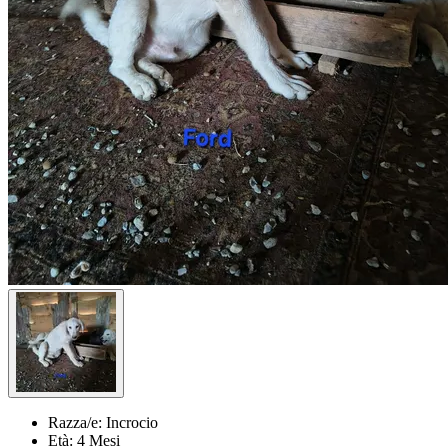
Razza/e:
Incrocio
Età:
4 Mesi