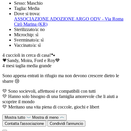
Sesso:
Maschio
Taglia:
Media
Dove si trova:
ASSOCIAZIONE ADOZIONE ARGO ODV - Via Roma
Cirò Marina (KR)
Sterilizzato/a:
no
Microchip:
sì
Sverminato/a:
sì
Vaccinato/a:
sì
4 cuccioli in cerca di casa!🐾
💗Sandy, Moira, Ford e Roy💙
4 mesi taglia media grande
Sono appena entrati in rifugio ma non devono crescere dietro le
sbarre 😢
💛 Sono socievoli, affettuosi e compatibili con tutti
💛 Hanno solo bisogno di una famiglia amorevole che li aiuti a
scoprire il mondo
💛 Meritano una vita piena di coccole, giochi e libert
Mostra tutto
Mostra di meno
Contatta l'associazione
Condividi l'annuncio