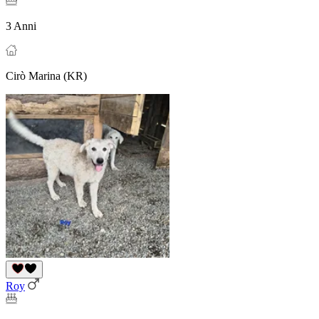
3 Anni
Cirò Marina (KR)
Roy