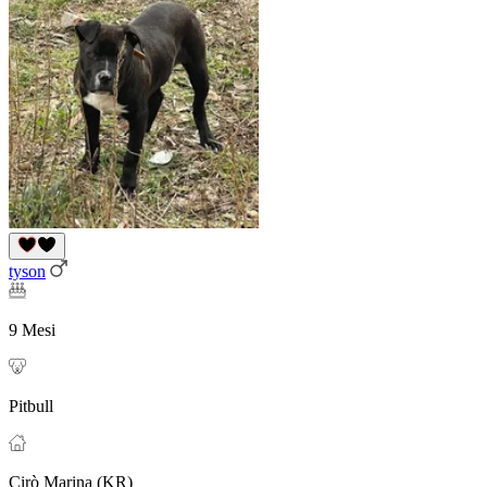
tyson
9 Mesi
Pitbull
Cirò Marina (KR)