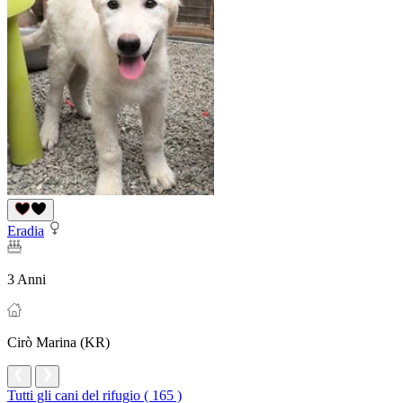
Eradia
3 Anni
Cirò Marina (KR)
Tutti gli cani del rifugio ( 165 )