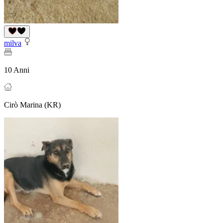
milva
10 Anni
Cirò Marina (KR)