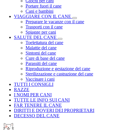
Giochi per cani
Portare fuori il cane
Cani e bambini
VIAGGIARE CON IL CANE
Preparare le vacanze con il cane
Trasporti con il cane
Spiagge per cani
SALUTE DEL CANE
Toelettatura del cane
Malattie del cane
Sintomi del cane
Cure di base del cane
Parassiti del cane
Riproduzione e gestazione del cane
Sterilizzazione e castrazione del cane
Vaccinare i cani
TUTTI I CONSIGLI
RAZZE
I NOMI PER CANI
TUTTE LE INFO SUI CANI
FAR TENERE IL CANE
DIRITTI E DOVERI DEI PROPRIETARI
DECESSO DEL CANE