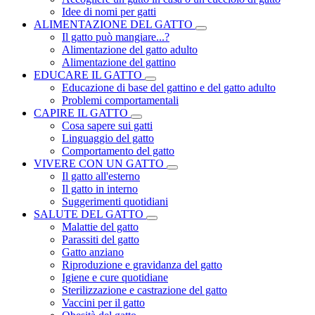
Idee di nomi per gatti
ALIMENTAZIONE DEL GATTO
Il gatto può mangiare...?
Alimentazione del gatto adulto
Alimentazione del gattino
EDUCARE IL GATTO
Educazione di base del gattino e del gatto adulto
Problemi comportamentali
CAPIRE IL GATTO
Cosa sapere sui gatti
Linguaggio del gatto
Comportamento del gatto
VIVERE CON UN GATTO
Il gatto all'esterno
Il gatto in interno
Suggerimenti quotidiani
SALUTE DEL GATTO
Malattie del gatto
Parassiti del gatto
Gatto anziano
Riproduzione e gravidanza del gatto
Igiene e cure quotidiane
Sterilizzazione e castrazione del gatto
Vaccini per il gatto