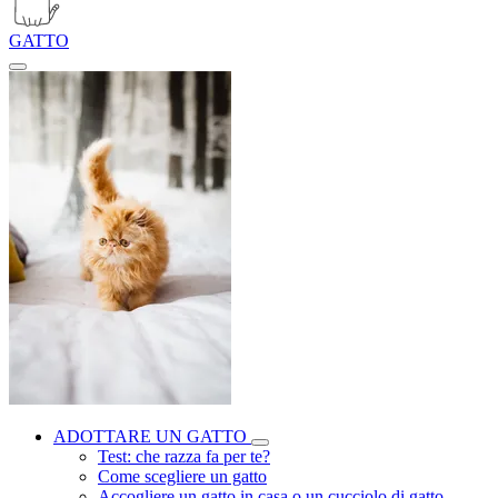
GATTO
ADOTTARE UN GATTO
Test: che razza fa per te?
Come scegliere un gatto
Accogliere un gatto in casa o un cucciolo di gatto