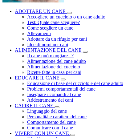
ADOTTARE UN CANE
Accogliere un cucciolo o un cane adulto
Test: Quale cane scegliere?
Come scegliere un cane
Allevamenti
Adottare da un rifugio per cani
Idee di nomi per cani
ALIMENTAZIONE DEL CANE
Il cane può mangiare...?
Alimentazione del cane adulto
Alimentazione del cucciolo
Ricette fatte in casa per cani
EDUCARE IL CANE
Educazione di base del cucciolo e del cane adulto
Problemi comportamentali del cane
Insegnare i comandi al cane
Addestramento dei cani
CAPIRE IL CANE
Linguaggio del cane
Personalità e carattere del cane
Comportamento del cane
Comunicare con il cane
VIVERE CON UN CANE