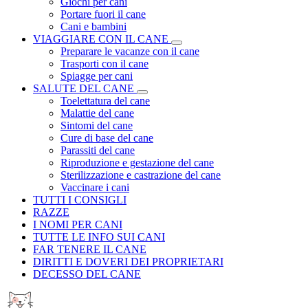
Giochi per cani
Portare fuori il cane
Cani e bambini
VIAGGIARE CON IL CANE
Preparare le vacanze con il cane
Trasporti con il cane
Spiagge per cani
SALUTE DEL CANE
Toelettatura del cane
Malattie del cane
Sintomi del cane
Cure di base del cane
Parassiti del cane
Riproduzione e gestazione del cane
Sterilizzazione e castrazione del cane
Vaccinare i cani
TUTTI I CONSIGLI
RAZZE
I NOMI PER CANI
TUTTE LE INFO SUI CANI
FAR TENERE IL CANE
DIRITTI E DOVERI DEI PROPRIETARI
DECESSO DEL CANE