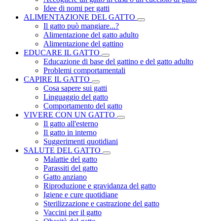
Idee di nomi per gatti
ALIMENTAZIONE DEL GATTO
Il gatto può mangiare...?
Alimentazione del gatto adulto
Alimentazione del gattino
EDUCARE IL GATTO
Educazione di base del gattino e del gatto adulto
Problemi comportamentali
CAPIRE IL GATTO
Cosa sapere sui gatti
Linguaggio del gatto
Comportamento del gatto
VIVERE CON UN GATTO
Il gatto all'esterno
Il gatto in interno
Suggerimenti quotidiani
SALUTE DEL GATTO
Malattie del gatto
Parassiti del gatto
Gatto anziano
Riproduzione e gravidanza del gatto
Igiene e cure quotidiane
Sterilizzazione e castrazione del gatto
Vaccini per il gatto