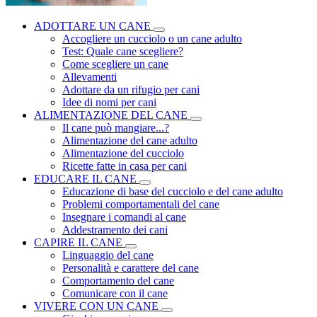
ADOTTARE UN CANE
Accogliere un cucciolo o un cane adulto
Test: Quale cane scegliere?
Come scegliere un cane
Allevamenti
Adottare da un rifugio per cani
Idee di nomi per cani
ALIMENTAZIONE DEL CANE
Il cane può mangiare...?
Alimentazione del cane adulto
Alimentazione del cucciolo
Ricette fatte in casa per cani
EDUCARE IL CANE
Educazione di base del cucciolo e del cane adulto
Problemi comportamentali del cane
Insegnare i comandi al cane
Addestramento dei cani
CAPIRE IL CANE
Linguaggio del cane
Personalità e carattere del cane
Comportamento del cane
Comunicare con il cane
VIVERE CON UN CANE