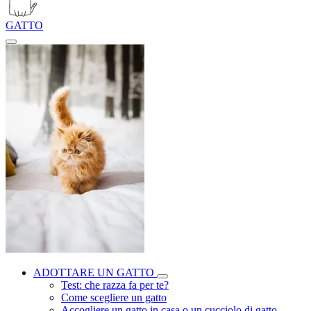
GATTO
ADOTTARE UN GATTO
Test: che razza fa per te?
Come scegliere un gatto
Accogliere un gatto in casa o un cucciolo di gatto