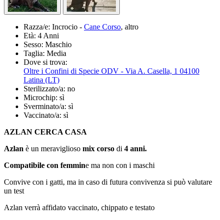
Razza/e:
Incrocio -
Cane Corso
, altro
Età:
4 Anni
Sesso:
Maschio
Taglia:
Media
Dove si trova:
Oltre i Confini di Specie ODV - Via A. Casella, 1 04100
Latina (LT)
Sterilizzato/a:
no
Microchip:
sì
Sverminato/a:
sì
Vaccinato/a:
sì
AZLAN CERCA CASA
Azlan
è un meraviglioso
mix corso
di
4 anni.
Compatibile con femmin
e ma non con i maschi
Convive con i gatti, ma in caso di futura convivenza si può valutare
un test
Azlan verrà affidato vaccinato, chippato e testato