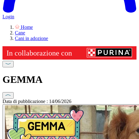
Login
Home
Cane
Cani in adozione
GEMMA
Data di pubblicazione : 14/06/2026