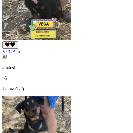
VEGA
4 Mesi
Latina (LT)