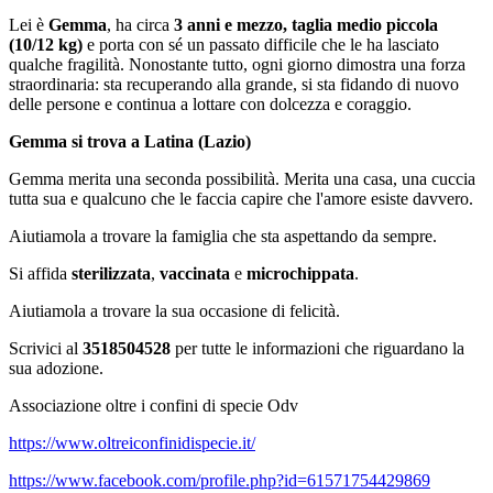
Lei è
Gemma
, ha circa
3 anni e mezzo, taglia medio piccola
(10/12 kg)
e porta con sé un passato difficile che le ha lasciato
qualche fragilità. Nonostante tutto, ogni giorno dimostra una forza
straordinaria: sta recuperando alla grande, si sta fidando di nuovo
delle persone e continua a lottare con dolcezza e coraggio.
Gemma si trova a Latina (Lazio)
Gemma merita una seconda possibilità. Merita una casa, una cuccia
tutta sua e qualcuno che le faccia capire che l'amore esiste davvero.
Aiutiamola a trovare la famiglia che sta aspettando da sempre.
Si affida
sterilizzata
,
vaccinata
e
microchippata
.
Aiutiamola a trovare la sua occasione di felicità.
Scrivici al
3518504528
per tutte le informazioni che riguardano la
sua adozione.
Associazione oltre i confini di specie Odv
https://www.oltreiconfinidispecie.it/
https://www.facebook.com/profile.php?id=61571754429869