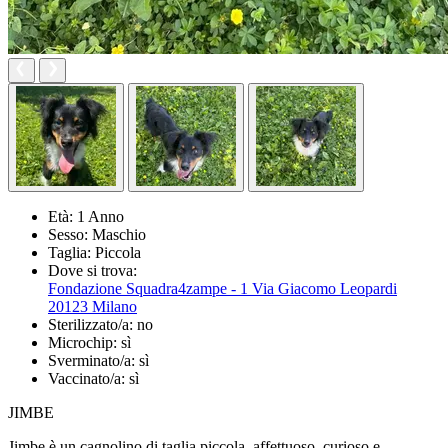
Età:
1 Anno
Sesso:
Maschio
Taglia:
Piccola
Dove si trova:
Fondazione Squadra4zampe - 1 Via Giacomo Leopardi
20123 Milano
Sterilizzato/a:
no
Microchip:
sì
Sverminato/a:
sì
Vaccinato/a:
sì
JIMBE
Jimbe è un cagnolino di taglia piccola, affettuoso, curioso e