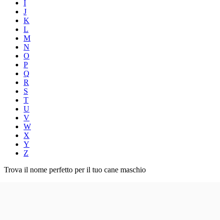
I
J
K
L
M
N
O
P
Q
R
S
T
U
V
W
X
Y
Z
Trova il nome perfetto per il tuo cane maschio