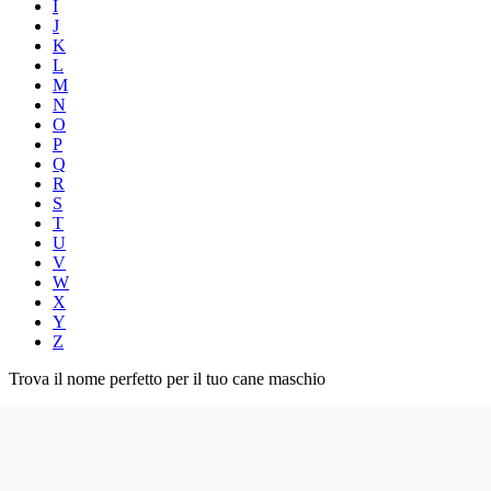
I
J
K
L
M
N
O
P
Q
R
S
T
U
V
W
X
Y
Z
Trova il nome perfetto per il tuo cane maschio