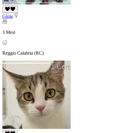
Gioia
3 Mesi
Reggio Calabria (RC)