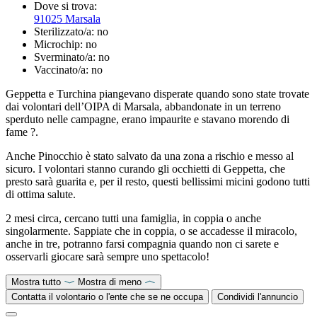
Dove si trova:
91025 Marsala
Sterilizzato/a:
no
Microchip:
no
Sverminato/a:
no
Vaccinato/a:
no
Geppetta e Turchina piangevano disperate quando sono state trovate
dai volontari dell’OIPA di Marsala, abbandonate in un terreno
sperduto nelle campagne, erano impaurite e stavano morendo di
fame ?.
Anche Pinocchio è stato salvato da una zona a rischio e messo al
sicuro. I volontari stanno curando gli occhietti di Geppetta, che
presto sarà guarita e, per il resto, questi bellissimi micini godono tutti
di ottima salute.
2 mesi circa, cercano tutti una famiglia, in coppia o anche
singolarmente. Sappiate che in coppia, o se accadesse il miracolo,
anche in tre, potranno farsi compagnia quando non ci sarete e
osservarli giocare sarà sempre uno spettacolo!
Mostra tutto
Mostra di meno
Contatta il volontario o l'ente che se ne occupa
Condividi l'annuncio