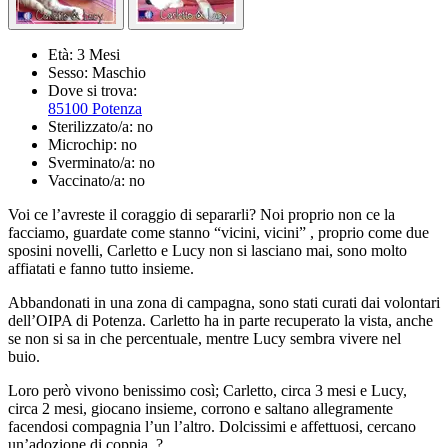
Età:
3 Mesi
Sesso:
Maschio
Dove si trova:
85100 Potenza
Sterilizzato/a:
no
Microchip:
no
Sverminato/a:
no
Vaccinato/a:
no
Voi ce l’avreste il coraggio di separarli? Noi proprio non ce la
facciamo, guardate come stanno “vicini, vicini” , proprio come due
sposini novelli, Carletto e Lucy non si lasciano mai, sono molto
affiatati e fanno tutto insieme.
Abbandonati in una zona di campagna, sono stati curati dai volontari
dell’OIPA di Potenza. Carletto ha in parte recuperato la vista, anche
se non si sa in che percentuale, mentre Lucy sembra vivere nel
buio.
Loro però vivono benissimo così; Carletto, circa 3 mesi e Lucy,
circa 2 mesi, giocano insieme, corrono e saltano allegramente
facendosi compagnia l’un l’altro. Dolcissimi e affettuosi, cercano
un’adozione di coppia. ?