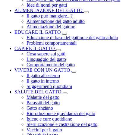
Idee di nomi per gatti
ALIMENTAZIONE DEL GATTO
Il gatto può mangiare...?
Alimentazione del gatto adulto
Alimentazione del gattino
EDUCARE IL GATTO
Educazione di base del gattino e del gatto adulto
Problemi comportamentali
CAPIRE IL GATTO
Cosa sapere sui gatti
Linguaggio del gatto
Comportamento del gatto
VIVERE CON UN GATTO
Il gatto all'esterno
Il gatto in interno
Suggerimenti quotidiani
SALUTE DEL GATTO
Malattie del gatto
Parassiti del gatto
Gatto anziano
Riproduzione e gravidanza del gatto
Igiene e cure quotidiane
Sterilizzazione e castrazione del gatto
Vaccini per il gatto