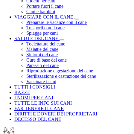
Giochi per cani
Portare fuori il cane
Cani e bambini
VIAGGIARE CON IL CANE
Preparare le vacanze con il cane
Trasporti con il cane
Spiagge per cani
SALUTE DEL CANE
Toelettatura del cane
Malattie del cane
Sintomi del cane
Cure di base del cane
Parassiti del cane
Riproduzione e gestazione del cane
Sterilizzazione e castrazione del cane
Vaccinare i cani
TUTTI I CONSIGLI
RAZZE
I NOMI PER CANI
TUTTE LE INFO SUI CANI
FAR TENERE IL CANE
DIRITTI E DOVERI DEI PROPRIETARI
DECESSO DEL CANE