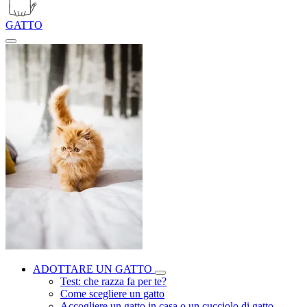
GATTO
ADOTTARE UN GATTO
Test: che razza fa per te?
Come scegliere un gatto
Accogliere un gatto in casa o un cucciolo di gatto