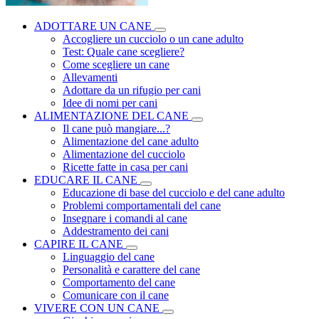
ADOTTARE UN CANE
Accogliere un cucciolo o un cane adulto
Test: Quale cane scegliere?
Come scegliere un cane
Allevamenti
Adottare da un rifugio per cani
Idee di nomi per cani
ALIMENTAZIONE DEL CANE
Il cane può mangiare...?
Alimentazione del cane adulto
Alimentazione del cucciolo
Ricette fatte in casa per cani
EDUCARE IL CANE
Educazione di base del cucciolo e del cane adulto
Problemi comportamentali del cane
Insegnare i comandi al cane
Addestramento dei cani
CAPIRE IL CANE
Linguaggio del cane
Personalità e carattere del cane
Comportamento del cane
Comunicare con il cane
VIVERE CON UN CANE