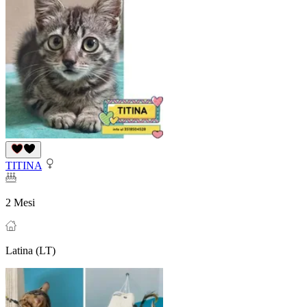
TITINA
2 Mesi
Latina (LT)