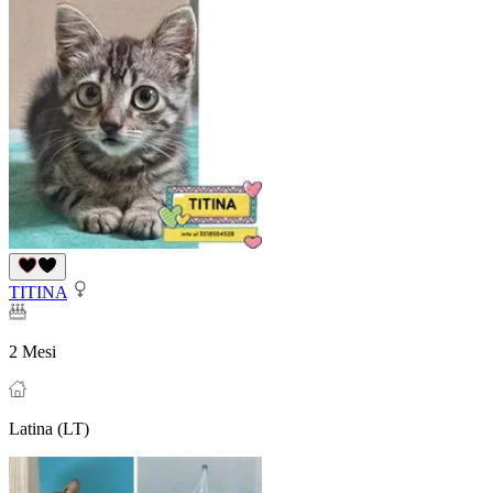
TITINA
2 Mesi
Latina (LT)