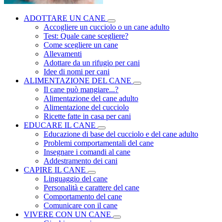
ADOTTARE UN CANE
Accogliere un cucciolo o un cane adulto
Test: Quale cane scegliere?
Come scegliere un cane
Allevamenti
Adottare da un rifugio per cani
Idee di nomi per cani
ALIMENTAZIONE DEL CANE
Il cane può mangiare...?
Alimentazione del cane adulto
Alimentazione del cucciolo
Ricette fatte in casa per cani
EDUCARE IL CANE
Educazione di base del cucciolo e del cane adulto
Problemi comportamentali del cane
Insegnare i comandi al cane
Addestramento dei cani
CAPIRE IL CANE
Linguaggio del cane
Personalità e carattere del cane
Comportamento del cane
Comunicare con il cane
VIVERE CON UN CANE