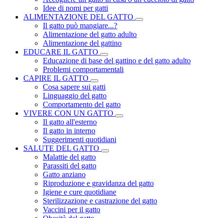
Idee di nomi per gatti
ALIMENTAZIONE DEL GATTO
Il gatto può mangiare...?
Alimentazione del gatto adulto
Alimentazione del gattino
EDUCARE IL GATTO
Educazione di base del gattino e del gatto adulto
Problemi comportamentali
CAPIRE IL GATTO
Cosa sapere sui gatti
Linguaggio del gatto
Comportamento del gatto
VIVERE CON UN GATTO
Il gatto all'esterno
Il gatto in interno
Suggerimenti quotidiani
SALUTE DEL GATTO
Malattie del gatto
Parassiti del gatto
Gatto anziano
Riproduzione e gravidanza del gatto
Igiene e cure quotidiane
Sterilizzazione e castrazione del gatto
Vaccini per il gatto