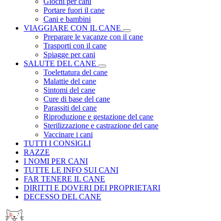
Giochi per cani
Portare fuori il cane
Cani e bambini
VIAGGIARE CON IL CANE
Preparare le vacanze con il cane
Trasporti con il cane
Spiagge per cani
SALUTE DEL CANE
Toelettatura del cane
Malattie del cane
Sintomi del cane
Cure di base del cane
Parassiti del cane
Riproduzione e gestazione del cane
Sterilizzazione e castrazione del cane
Vaccinare i cani
TUTTI I CONSIGLI
RAZZE
I NOMI PER CANI
TUTTE LE INFO SUI CANI
FAR TENERE IL CANE
DIRITTI E DOVERI DEI PROPRIETARI
DECESSO DEL CANE