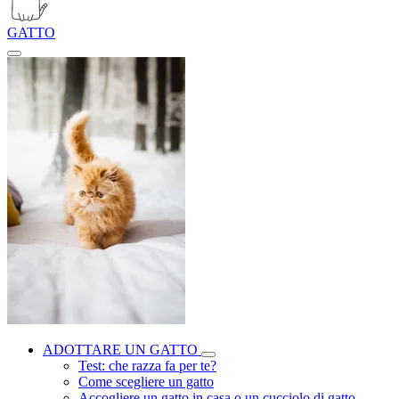
GATTO
ADOTTARE UN GATTO
Test: che razza fa per te?
Come scegliere un gatto
Accogliere un gatto in casa o un cucciolo di gatto