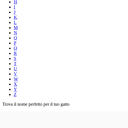
H
I
J
K
L
M
N
O
P
Q
R
S
T
U
V
W
X
Y
Z
Trova il nome perfetto per il tuo gatto