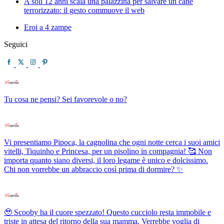
A soli 12 anni scala una palazzina per salvare un cane
terrorizzato: il gesto commuove il web
Eroi a 4 zampe
Seguici
Tu cosa ne pensi? Sei favorevole o no?
Vi presentiamo Pipoca, la cagnolina che ogni notte cerca i suoi amici
vitelli, Tiquinho e Princesa, per un pisolino in compagnia! 🥰 Non
importa quanto siano diversi, il loro legame è unico e dolcissimo.
Chi non vorrebbe un abbraccio così prima di dormire? ✨
🥹 Scooby ha il cuore spezzato! Questo cucciolo resta immobile e
triste in attesa del ritorno della sua mamma. Verrebbe voglia di