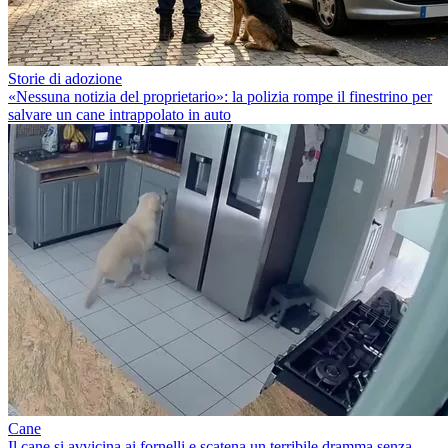
Storie di adozione
«Nessuna notizia del proprietario»: la polizia rompe il finestrino per
salvare un cane intrappolato in auto
Cane
Il cane si avvicina ai fornelli e scatena un terribile dramma senza