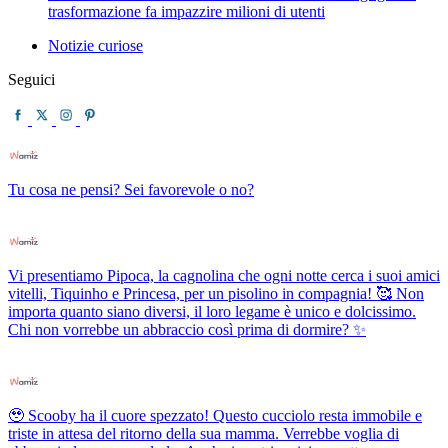
trasformazione fa impazzire milioni di utenti
Notizie curiose
Seguici
Tu cosa ne pensi? Sei favorevole o no?
Vi presentiamo Pipoca, la cagnolina che ogni notte cerca i suoi amici
vitelli, Tiquinho e Princesa, per un pisolino in compagnia! 🥰 Non
importa quanto siano diversi, il loro legame è unico e dolcissimo.
Chi non vorrebbe un abbraccio così prima di dormire? ✨
🥹 Scooby ha il cuore spezzato! Questo cucciolo resta immobile e
triste in attesa del ritorno della sua mamma. Verrebbe voglia di