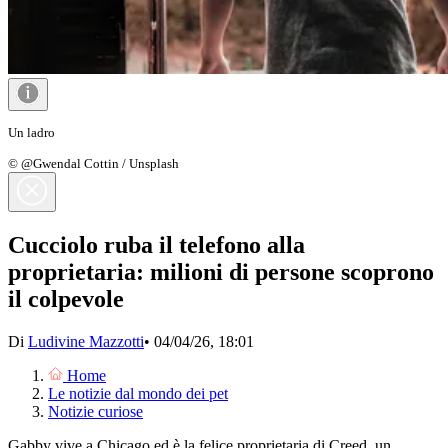
Un ladro
© @Gwendal Cottin / Unsplash
Cucciolo ruba il telefono alla
proprietaria: milioni di persone scoprono
il colpevole
Di
Ludivine Mazzotti
•
04/04/26, 18:01
Home
Le notizie dal mondo dei pet
Notizie curiose
Gabby vive a Chicago ed è la felice proprietaria di Creed, un