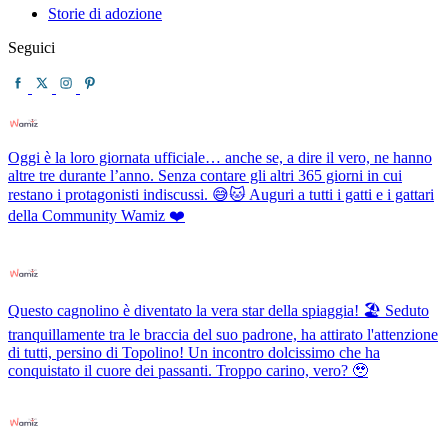
Storie di adozione
Seguici
Oggi è la loro giornata ufficiale… anche se, a dire il vero, ne hanno
altre tre durante l’anno. Senza contare gli altri 365 giorni in cui
restano i protagonisti indiscussi. 😅🐱 Auguri a tutti i gatti e i gattari
della Community Wamiz ❤️
Questo cagnolino è diventato la vera star della spiaggia! 🏖️ Seduto
tranquillamente tra le braccia del suo padrone, ha attirato l'attenzione
di tutti, persino di Topolino! Un incontro dolcissimo che ha
conquistato il cuore dei passanti. Troppo carino, vero? 🥹