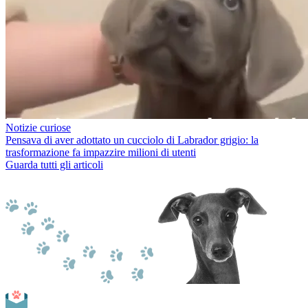
Notizie curiose
Pensava di aver adottato un cucciolo di Labrador grigio: la
trasformazione fa impazzire milioni di utenti
Guarda tutti gli articoli