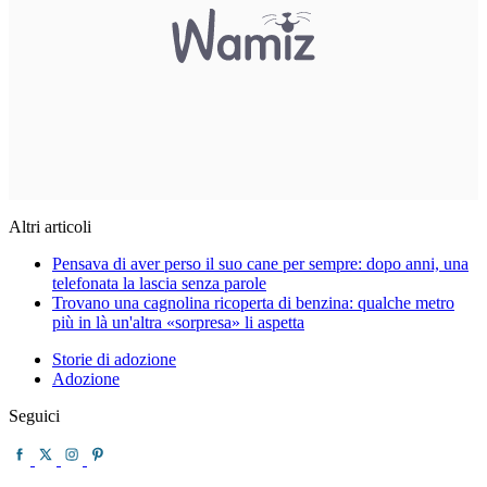
Altri articoli
Pensava di aver perso il suo cane per sempre: dopo anni, una
telefonata la lascia senza parole
Trovano una cagnolina ricoperta di benzina: qualche metro
più in là un'altra «sorpresa» li aspetta
Storie di adozione
Adozione
Seguici