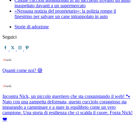
Cinque cuccioli abbandonati in un sacchetto trovano un aiuto
inaspettato davanti a un supermercato
«Nessuna notizia del proprietario»: la polizia rompe il
finestrino per salvare un cane intrappolato in auto
Storie di adozione
Seguici
Quanti come noi? 😅
Incontra Nick, un piccolo guerriero che sta conquistando il web! 🐾
Nato con una zampetta deformata, questo cucciolo coraggioso sta
imparando a camminare e a stare in equilibrio come un vero
campione. Una storia di resilienza che ci scalda il cuore. Forza Nick!
❤️