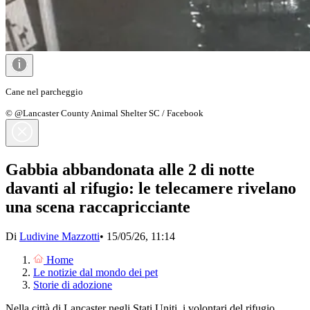
Cane nel parcheggio
© @Lancaster County Animal Shelter SC / Facebook
Gabbia abbandonata alle 2 di notte
davanti al rifugio: le telecamere rivelano
una scena raccapricciante
Di
Ludivine Mazzotti
•
15/05/26, 11:14
Home
Le notizie dal mondo dei pet
Storie di adozione
Nella città di Lancaster negli Stati Uniti, i volontari del rifugio