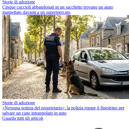
Storie di adozione
Cinque cuccioli abbandonati in un sacchetto trovano un aiuto
inaspettato davanti a un supermercato
Storie di adozione
«Nessuna notizia del proprietario»: la polizia rompe il finestrino per
salvare un cane intrappolato in auto
Guarda tutti gli articoli