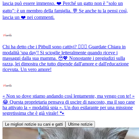
lascia può essere immenso. ❤️ Perché un gatto non è "solo un
gatto": è un membro della famiglia. 💬 Se anche tu la pensi così,
lascia un ❤️ nei commenti.
Chi ha detto che i Pitbull sono cattivi? 💆‍♀️✨ Guardate Chiara in
modalità 'spa day'! Si scioglie letteralmente quando riceve i
massaggi dalla sua mamma. 🥹💖 Nonostante i pregiudizi sulla
razza, lei dimostra che tutto dipende dall'amore e dall'educazione
ricevuta. Un vero amore!
« Non so dove stiamo andando così lentamente, ma vengo con te! »
😂 Questa proprietaria pensava di uscire di nascosto, ma il suo cane
ha attivato la « modalità spia ». Un duo esilarante per una missione
segretissima che è già virale! 🐾
Le migliori notizie su cani e gatti
Ultime notizie