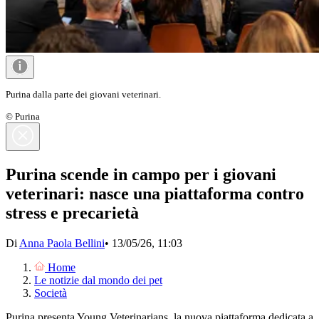
Purina dalla parte dei giovani veterinari.
© Purina
Purina scende in campo per i giovani
veterinari: nasce una piattaforma contro
stress e precarietà
Di
Anna Paola Bellini
•
13/05/26, 11:03
Home
Le notizie dal mondo dei pet
Società
Purina presenta Young Veterinarians, la nuova piattaforma dedicata a