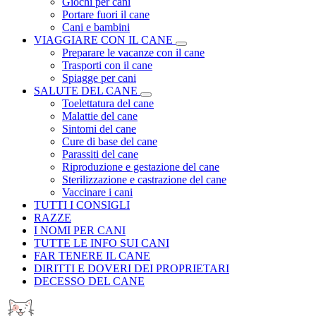
Giochi per cani
Portare fuori il cane
Cani e bambini
VIAGGIARE CON IL CANE
Preparare le vacanze con il cane
Trasporti con il cane
Spiagge per cani
SALUTE DEL CANE
Toelettatura del cane
Malattie del cane
Sintomi del cane
Cure di base del cane
Parassiti del cane
Riproduzione e gestazione del cane
Sterilizzazione e castrazione del cane
Vaccinare i cani
TUTTI I CONSIGLI
RAZZE
I NOMI PER CANI
TUTTE LE INFO SUI CANI
FAR TENERE IL CANE
DIRITTI E DOVERI DEI PROPRIETARI
DECESSO DEL CANE