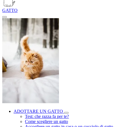
GATTO
ADOTTARE UN GATTO
Test: che razza fa per te?
Come scegliere un gatto
Accogliere un gatto in casa o un cucciolo di gatto