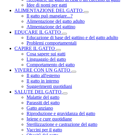
Idee di nomi per gatti
ALIMENTAZIONE DEL GATTO
Il gatto può mangiare...?
Alimentazione del gatto adulto
Alimentazione del gattino
EDUCARE IL GATTO
Educazione di base del gattino e del gatto adulto
Problemi comportamentali
CAPIRE IL GATTO
Cosa sapere sui gatti
Linguaggio del gatto
Comportamento del gatto
VIVERE CON UN GATTO
Il gatto all'esterno
Il gatto in interno
Suggerimenti quotidiani
SALUTE DEL GATTO
Malattie del gatto
Parassiti del gatto
Gatto anziano
Riproduzione e gravidanza del gatto
Igiene e cure quotidiane
Sterilizzazione e castrazione del gatto
Vaccini per il gatto