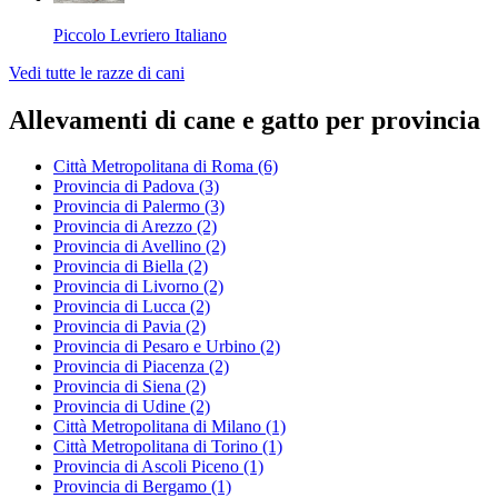
Piccolo Levriero Italiano
Vedi tutte le razze di cani
Allevamenti di cane e gatto per provincia
Città Metropolitana di Roma
(6)
Provincia di Padova
(3)
Provincia di Palermo
(3)
Provincia di Arezzo
(2)
Provincia di Avellino
(2)
Provincia di Biella
(2)
Provincia di Livorno
(2)
Provincia di Lucca
(2)
Provincia di Pavia
(2)
Provincia di Pesaro e Urbino
(2)
Provincia di Piacenza
(2)
Provincia di Siena
(2)
Provincia di Udine
(2)
Città Metropolitana di Milano
(1)
Città Metropolitana di Torino
(1)
Provincia di Ascoli Piceno
(1)
Provincia di Bergamo
(1)