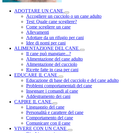
ADOTTARE UN CANE
Accogliere un cucciolo o un cane adulto
Test: Quale cane scegliere?
Come scegliere un cane
Allevamenti
Adottare da un rifugio per cani
Idee di nomi per cani
ALIMENTAZIONE DEL CANE
Il cane può mangiare...?
Alimentazione del cane adulto
Alimentazione del cucciolo
Ricette fatte in casa per cani
EDUCARE IL CANE
Educazione di base del cucciolo e del cane adulto
Problemi comportamentali del cane
Insegnare i comandi al cane
Addestramento dei cani
CAPIRE IL CANE
Linguaggio del cane
Personalità e carattere del cane
Comportamento del cane
Comunicare con il cane
VIVERE CON UN CANE