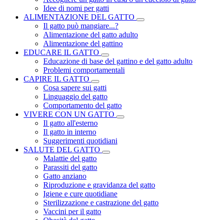
Idee di nomi per gatti
ALIMENTAZIONE DEL GATTO
Il gatto può mangiare...?
Alimentazione del gatto adulto
Alimentazione del gattino
EDUCARE IL GATTO
Educazione di base del gattino e del gatto adulto
Problemi comportamentali
CAPIRE IL GATTO
Cosa sapere sui gatti
Linguaggio del gatto
Comportamento del gatto
VIVERE CON UN GATTO
Il gatto all'esterno
Il gatto in interno
Suggerimenti quotidiani
SALUTE DEL GATTO
Malattie del gatto
Parassiti del gatto
Gatto anziano
Riproduzione e gravidanza del gatto
Igiene e cure quotidiane
Sterilizzazione e castrazione del gatto
Vaccini per il gatto