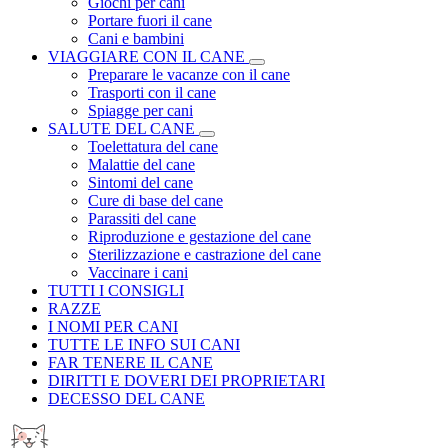
Giochi per cani
Portare fuori il cane
Cani e bambini
VIAGGIARE CON IL CANE
Preparare le vacanze con il cane
Trasporti con il cane
Spiagge per cani
SALUTE DEL CANE
Toelettatura del cane
Malattie del cane
Sintomi del cane
Cure di base del cane
Parassiti del cane
Riproduzione e gestazione del cane
Sterilizzazione e castrazione del cane
Vaccinare i cani
TUTTI I CONSIGLI
RAZZE
I NOMI PER CANI
TUTTE LE INFO SUI CANI
FAR TENERE IL CANE
DIRITTI E DOVERI DEI PROPRIETARI
DECESSO DEL CANE