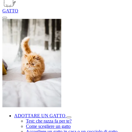
GATTO
ADOTTARE UN GATTO
Test: che razza fa per te?
Come scegliere un gatto
Accogliere un gatto in casa o un cucciolo di gatto