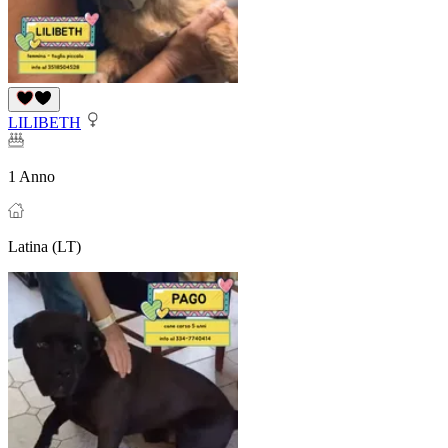
LILIBETH
1 Anno
Latina (LT)