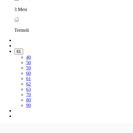
3 Mesi
Termoli
61
40
50
59
60
61
62
63
70
80
90