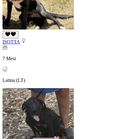
ISOTTA
7 Mesi
Latina (LT)