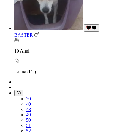
BASTER
10 Anni
Latina (LT)
50
30
40
48
49
50
51
52