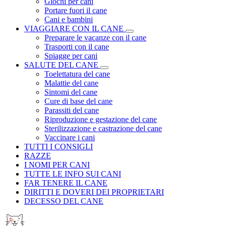
Giochi per cani
Portare fuori il cane
Cani e bambini
VIAGGIARE CON IL CANE
Preparare le vacanze con il cane
Trasporti con il cane
Spiagge per cani
SALUTE DEL CANE
Toelettatura del cane
Malattie del cane
Sintomi del cane
Cure di base del cane
Parassiti del cane
Riproduzione e gestazione del cane
Sterilizzazione e castrazione del cane
Vaccinare i cani
TUTTI I CONSIGLI
RAZZE
I NOMI PER CANI
TUTTE LE INFO SUI CANI
FAR TENERE IL CANE
DIRITTI E DOVERI DEI PROPRIETARI
DECESSO DEL CANE