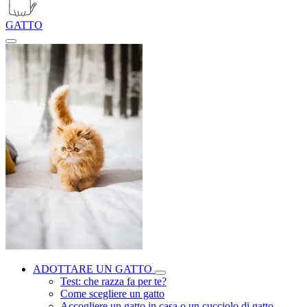
GATTO
ADOTTARE UN GATTO
Test: che razza fa per te?
Come scegliere un gatto
Accogliere un gatto in casa o un cucciolo di gatto