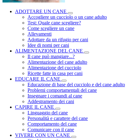
ADOTTARE UN CANE
Accogliere un cucciolo o un cane adulto
Test: Quale cane scegliere?
Come scegliere un cane
Allevamenti
Adottare da un rifugio per cani
Idee di nomi per cani
ALIMENTAZIONE DEL CANE
Il cane può mangiare...?
Alimentazione del cane adulto
Alimentazione del cucciolo
Ricette fatte in casa per cani
EDUCARE IL CANE
Educazione di base del cucciolo e del cane adulto
Problemi comportamentali del cane
Insegnare i comandi al cane
Addestramento dei cani
CAPIRE IL CANE
Linguaggio del cane
Personalità e carattere del cane
Comportamento del cane
Comunicare con il cane
VIVERE CON UN CANE