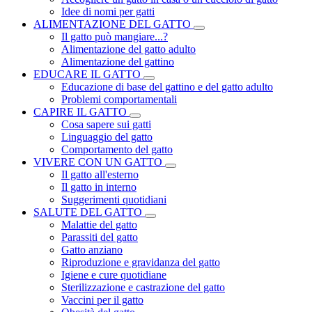
Idee di nomi per gatti
ALIMENTAZIONE DEL GATTO
Il gatto può mangiare...?
Alimentazione del gatto adulto
Alimentazione del gattino
EDUCARE IL GATTO
Educazione di base del gattino e del gatto adulto
Problemi comportamentali
CAPIRE IL GATTO
Cosa sapere sui gatti
Linguaggio del gatto
Comportamento del gatto
VIVERE CON UN GATTO
Il gatto all'esterno
Il gatto in interno
Suggerimenti quotidiani
SALUTE DEL GATTO
Malattie del gatto
Parassiti del gatto
Gatto anziano
Riproduzione e gravidanza del gatto
Igiene e cure quotidiane
Sterilizzazione e castrazione del gatto
Vaccini per il gatto