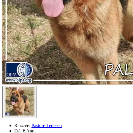
Razza/e:
Pastore Tedesco
Età:
6 Anni