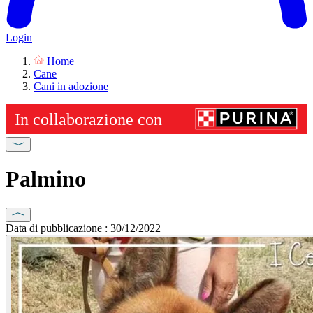
Login
Home
Cane
Cani in adozione
Palmino
Data di pubblicazione : 30/12/2022