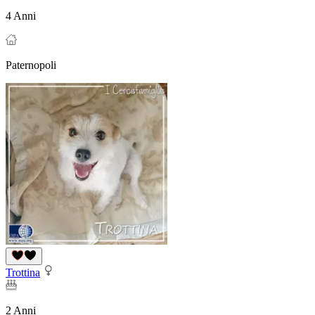
4 Anni
Paternopoli
Trottina
2 Anni