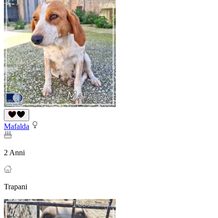
Mafalda
2 Anni
Trapani