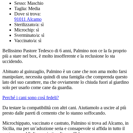
Sesso:
Maschio
Taglia:
Media
Dove si trova:
91011 Alcamo
Sterilizzato/a:
sì
Microchip:
sì
Sverminato/a:
sì
Vaccinato/a:
sì
Bellissimo Pastore Tedesco di 6 anni, Palmino non ce la fa proprio
più a stare nel box, è molto insofferente e la reclusione lo sta
uccidendo.
Abituato al guinzaglio, Palmino è un cane che non ama molto farsi
manipolare, necessita quindi di una famiglia che comprenda questo
lato del suo carattere, ma che ovviamente lo chiuda fuori al giardino
solo per usarlo come cane da guardia.
Perché i cani sono così fedeli?
Da testare la compatibilità con altri cani. Aiutiamolo a uscire al più
presto dalle pareti di cemento che lo stanno soffocando.
Microchippato, vaccinato e castrato, Palmino si trova ad Alcamo, in
Sicilia, ma per un’adozione seria e consapevole si affida in tutto il