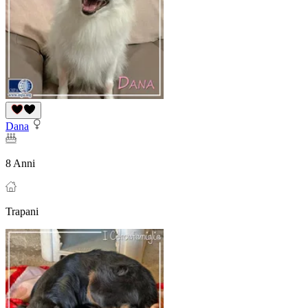
Dana
8 Anni
Trapani