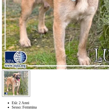
Età:
2 Anni
Sesso:
Femmina