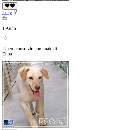
Lucy
1 Anno
Libero consorzio comunale di
Enna