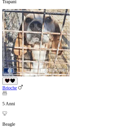
Trapani
Brioche
5 Anni
Beagle