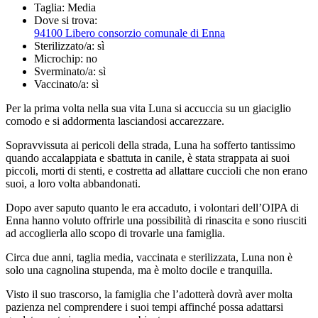
Taglia:
Media
Dove si trova:
94100 Libero consorzio comunale di Enna
Sterilizzato/a:
sì
Microchip:
no
Sverminato/a:
sì
Vaccinato/a:
sì
Per la prima volta nella sua vita Luna si accuccia su un giaciglio
comodo e si addormenta lasciandosi accarezzare.
Sopravvissuta ai pericoli della strada, Luna ha sofferto tantissimo
quando accalappiata e sbattuta in canile, è stata strappata ai suoi
piccoli, morti di stenti, e costretta ad allattare cuccioli che non erano
suoi, a loro volta abbandonati.
Dopo aver saputo quanto le era accaduto, i volontari dell’OIPA di
Enna hanno voluto offrirle una possibilità di rinascita e sono riusciti
ad accoglierla allo scopo di trovarle una famiglia.
Circa due anni, taglia media, vaccinata e sterilizzata, Luna non è
solo una cagnolina stupenda, ma è molto docile e tranquilla.
Visto il suo trascorso, la famiglia che l’adotterà dovrà aver molta
pazienza nel comprendere i suoi tempi affinché possa adattarsi