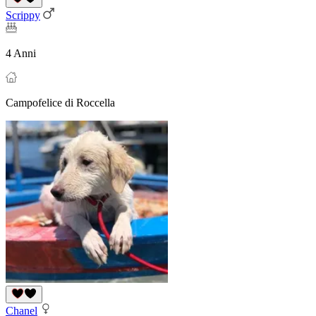
Scrippy
4 Anni
Campofelice di Roccella
Chanel