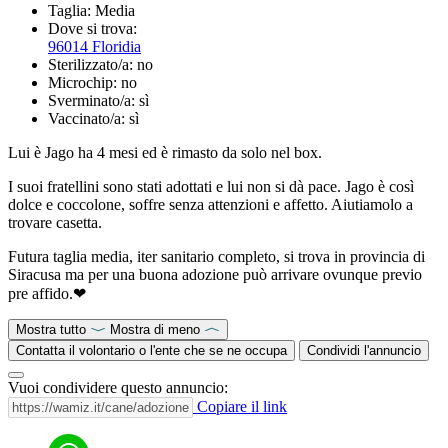
Taglia:
Media
Dove si trova:
96014 Floridia
Sterilizzato/a:
no
Microchip:
no
Sverminato/a:
sì
Vaccinato/a:
sì
Lui è Jago ha 4 mesi ed è rimasto da solo nel box.
I suoi fratellini sono stati adottati e lui non si dà pace. Jago è così
dolce e coccolone, soffre senza attenzioni e affetto. Aiutiamolo a
trovare casetta.
Futura taglia media, iter sanitario completo, si trova in provincia di
Siracusa ma per una buona adozione può arrivare ovunque previo
pre affido.❤
Mostra tutto
Mostra di meno
Contatta il volontario o l'ente che se ne occupa
Condividi l'annuncio
Vuoi condividere questo annuncio:
Copiare il link