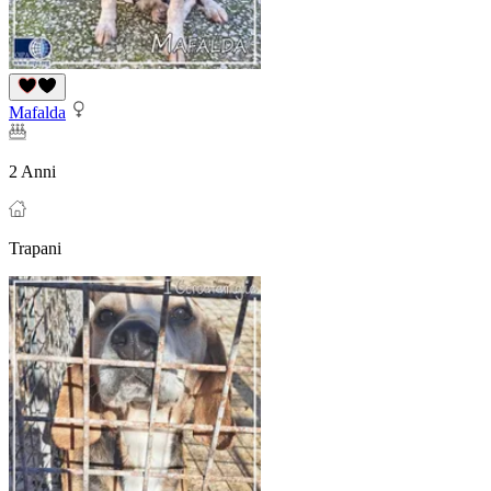
Mafalda
2 Anni
Trapani