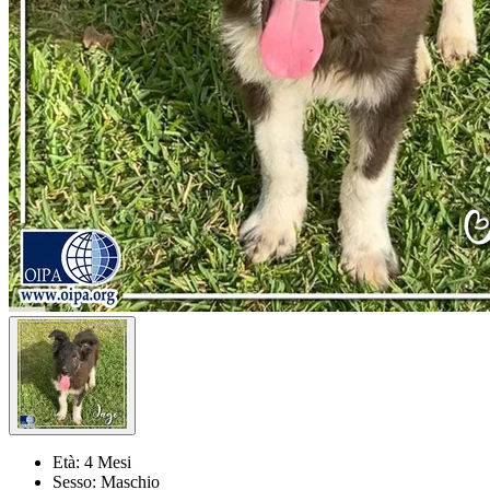
Età:
4 Mesi
Sesso:
Maschio