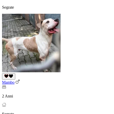
Segrate
Mambo
2 Anni
Segrate