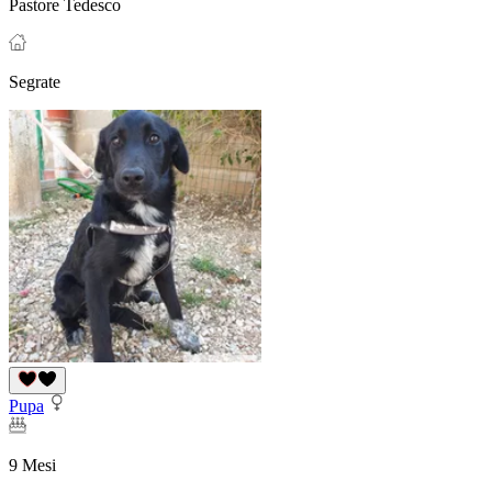
Pastore Tedesco
Segrate
Pupa
9 Mesi