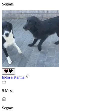
Segrate
India e Karma
9 Mesi
Segrate