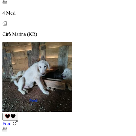
4 Mesi
Cirò Marina (KR)
Ford