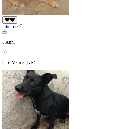
mimmo
8 Anni
Cirò Marina (KR)