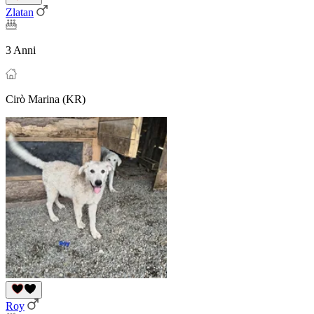
Zlatan
3 Anni
Cirò Marina (KR)
Roy