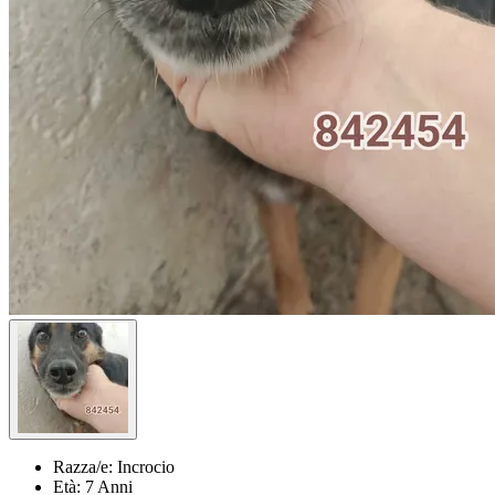
Razza/e:
Incrocio
Età:
7 Anni