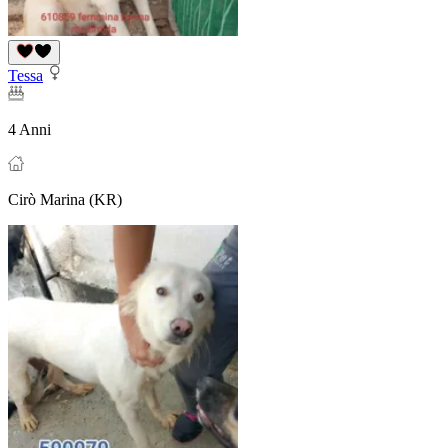
Tessa
4 Anni
Cirò Marina (KR)