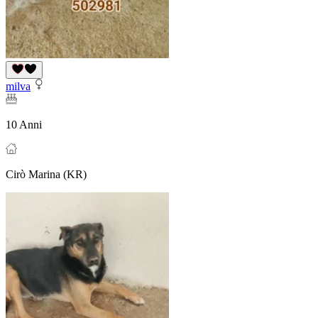
milva
10 Anni
Cirò Marina (KR)