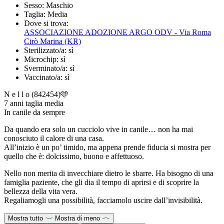
Sesso:
Maschio
Taglia:
Media
Dove si trova:
ASSOCIAZIONE ADOZIONE ARGO ODV - Via Roma
Cirò Marina (KR)
Sterilizzato/a:
sì
Microchip:
sì
Sverminato/a:
sì
Vaccinato/a:
sì
N e l l o (842454)🩵
7 anni taglia media
In canile da sempre
Da quando era solo un cucciolo vive in canile… non ha mai
conosciuto il calore di una casa.
All’inizio è un po’ timido, ma appena prende fiducia si mostra per
quello che è: dolcissimo, buono e affettuoso.
Nello non merita di invecchiare dietro le sbarre. Ha bisogno di una
famiglia paziente, che gli dia il tempo di aprirsi e di scoprire la
bellezza della vita vera.
Regaliamogli una possibilità, facciamolo uscire dall’invisibilità.
Mostra tutto
Mostra di meno