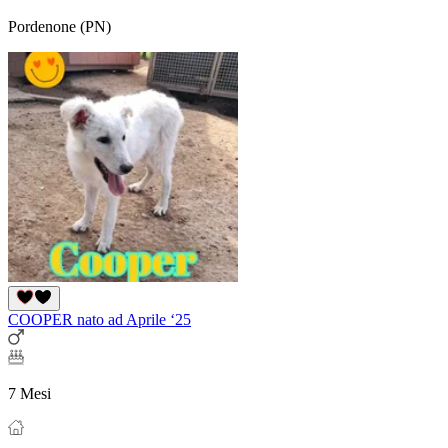
Pordenone (PN)
COOPER nato ad Aprile ‘25
7 Mesi