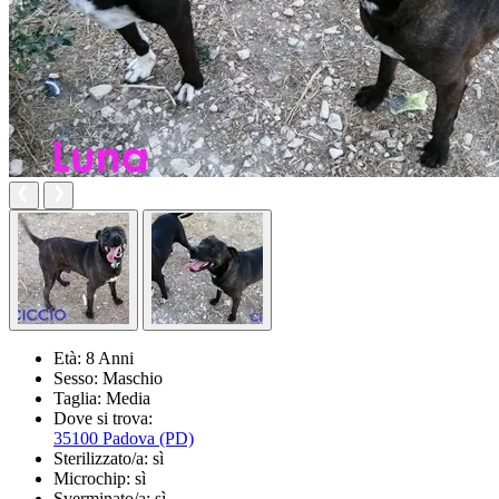
Età:
8 Anni
Sesso:
Maschio
Taglia:
Media
Dove si trova:
35100 Padova (PD)
Sterilizzato/a:
sì
Microchip:
sì
Sverminato/a:
sì