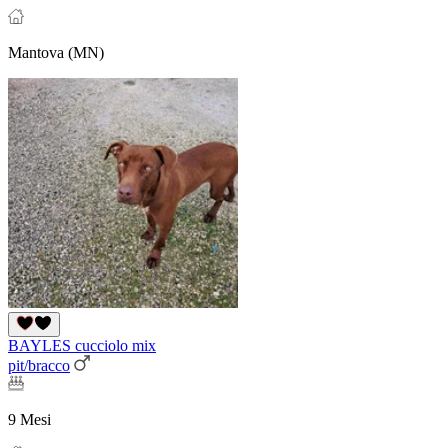
Mantova (MN)
BAYLES cucciolo mix
pit/bracco
9 Mesi