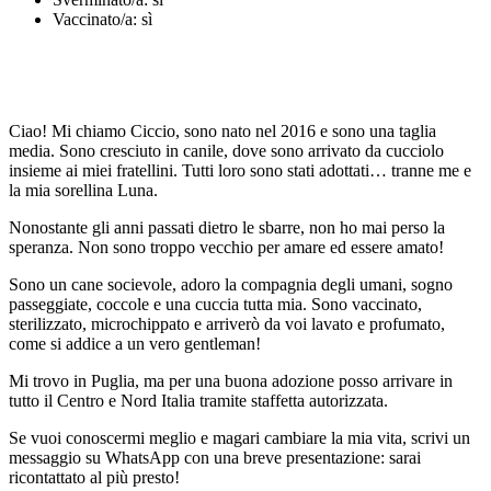
Vaccinato/a:
sì
Ciao! Mi chiamo Ciccio, sono nato nel 2016 e sono una taglia
media. Sono cresciuto in canile, dove sono arrivato da cucciolo
insieme ai miei fratellini. Tutti loro sono stati adottati… tranne me e
la mia sorellina Luna.
Nonostante gli anni passati dietro le sbarre, non ho mai perso la
speranza. Non sono troppo vecchio per amare ed essere amato!
Sono un cane socievole, adoro la compagnia degli umani, sogno
passeggiate, coccole e una cuccia tutta mia. Sono vaccinato,
sterilizzato, microchippato e arriverò da voi lavato e profumato,
come si addice a un vero gentleman!
Mi trovo in Puglia, ma per una buona adozione posso arrivare in
tutto il Centro e Nord Italia tramite staffetta autorizzata.
Se vuoi conoscermi meglio e magari cambiare la mia vita, scrivi un
messaggio su WhatsApp con una breve presentazione: sarai
ricontattato al più presto!