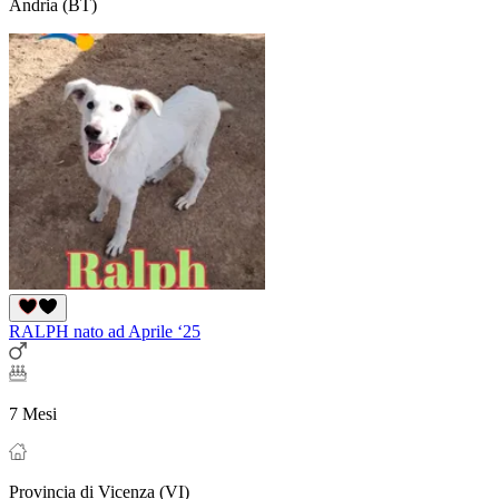
Andria (BT)
RALPH nato ad Aprile ‘25
7 Mesi
Provincia di Vicenza (VI)