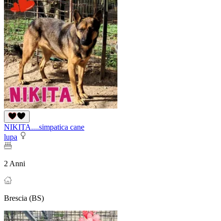
NIKITA....simpatica cane
lupa
2 Anni
Brescia (BS)