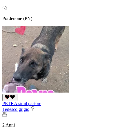
Pordenone (PN)
PETRA simil pastore
Tedesco grigio
2 Anni