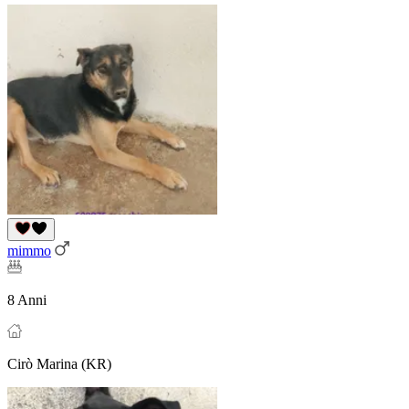
mimmo
8 Anni
Cirò Marina (KR)