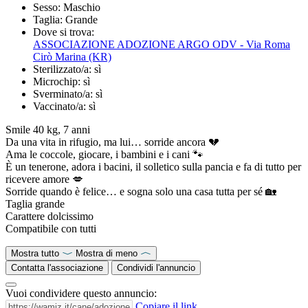
Sesso:
Maschio
Taglia:
Grande
Dove si trova:
ASSOCIAZIONE ADOZIONE ARGO ODV - Via Roma
Cirò Marina (KR)
Sterilizzato/a:
sì
Microchip:
sì
Sverminato/a:
sì
Vaccinato/a:
sì
Smile 40 kg, 7 anni
Da una vita in rifugio, ma lui… sorride ancora 💔
Ama le coccole, giocare, i bambini e i cani 🐾
È un tenerone, adora i bacini, il solletico sulla pancia e fa di tutto per
ricevere amore 💋
Sorride quando è felice… e sogna solo una casa tutta per sé 🏡
Taglia grande
Carattere dolcissimo
Compatibile con tutti
Mostra tutto
Mostra di meno
Contatta l'associazione
Condividi l'annuncio
Vuoi condividere questo annuncio:
Copiare il link