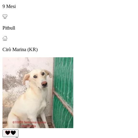
9 Mesi
Pitbull
Cirò Marina (KR)