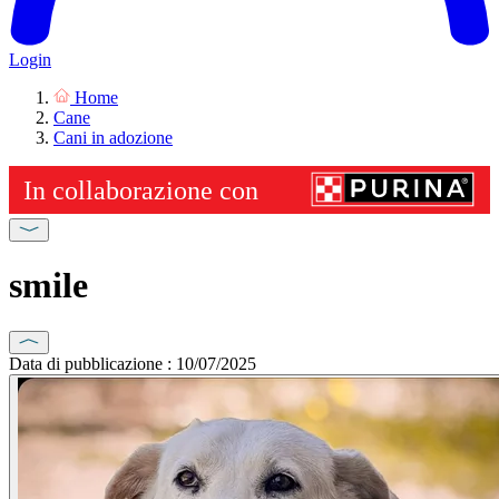
Login
Home
Cane
Cani in adozione
smile
Data di pubblicazione : 10/07/2025