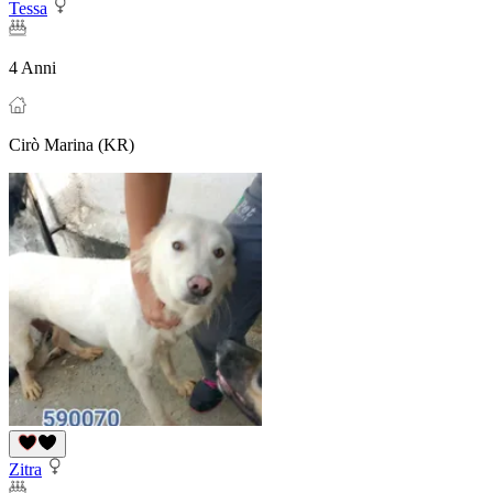
Tessa
4 Anni
Cirò Marina (KR)
Zitra