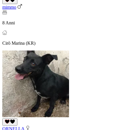
mimmo
8 Anni
Cirò Marina (KR)
ORNELLA