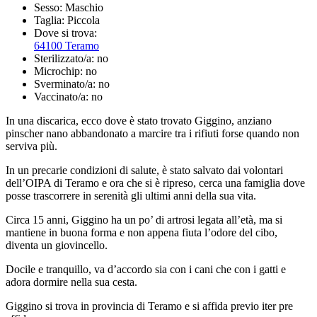
Sesso:
Maschio
Taglia:
Piccola
Dove si trova:
64100 Teramo
Sterilizzato/a:
no
Microchip:
no
Sverminato/a:
no
Vaccinato/a:
no
In una discarica, ecco dove è stato trovato Giggino, anziano
pinscher nano abbandonato a marcire tra i rifiuti forse quando non
serviva più.
In un precarie condizioni di salute, è stato salvato dai volontari
dell’OIPA di Teramo e ora che si è ripreso, cerca una famiglia dove
posse trascorrere in serenità gli ultimi anni della sua vita.
Circa 15 anni, Giggino ha un po’ di artrosi legata all’età, ma si
mantiene in buona forma e non appena fiuta l’odore del cibo,
diventa un giovincello.
Docile e tranquillo, va d’accordo sia con i cani che con i gatti e
adora dormire nella sua cesta.
Giggino si trova in provincia di Teramo e si affida previo iter pre