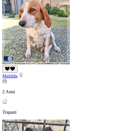
Mafalda
2 Anni
Trapani