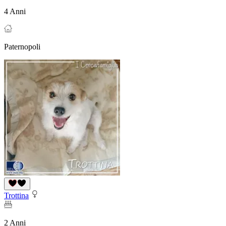
4 Anni
Paternopoli
Trottina
2 Anni