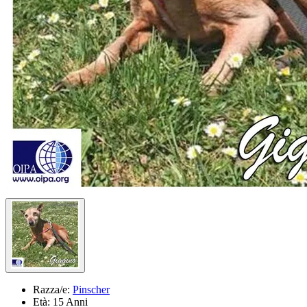
Razza/e:
Pinscher
Età:
15 Anni