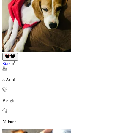
Star
8 Anni
Beagle
Milano