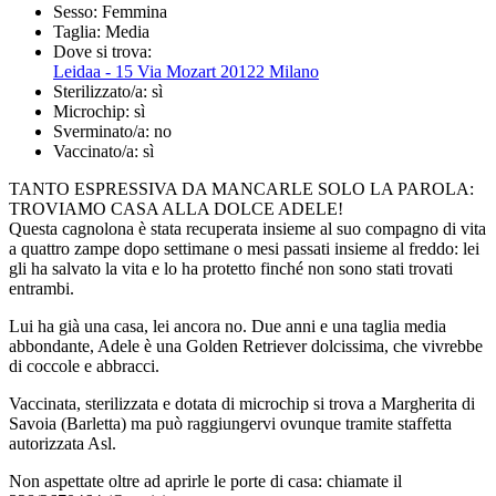
Sesso:
Femmina
Taglia:
Media
Dove si trova:
Leidaa - 15 Via Mozart 20122 Milano
Sterilizzato/a:
sì
Microchip:
sì
Sverminato/a:
no
Vaccinato/a:
sì
TANTO ESPRESSIVA DA MANCARLE SOLO LA PAROLA:
TROVIAMO CASA ALLA DOLCE ADELE!
Questa cagnolona è stata recuperata insieme al suo compagno di vita
a quattro zampe dopo settimane o mesi passati insieme al freddo: lei
gli ha salvato la vita e lo ha protetto finché non sono stati trovati
entrambi.
Lui ha già una casa, lei ancora no. Due anni e una taglia media
abbondante, Adele è una Golden Retriever dolcissima, che vivrebbe
di coccole e abbracci.
Vaccinata, sterilizzata e dotata di microchip si trova a Margherita di
Savoia (Barletta) ma può raggiungervi ovunque tramite staffetta
autorizzata Asl.
Non aspettate oltre ad aprirle le porte di casa: chiamate il