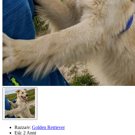
Razza/e:
Golden Retriever
Età:
2 Anni