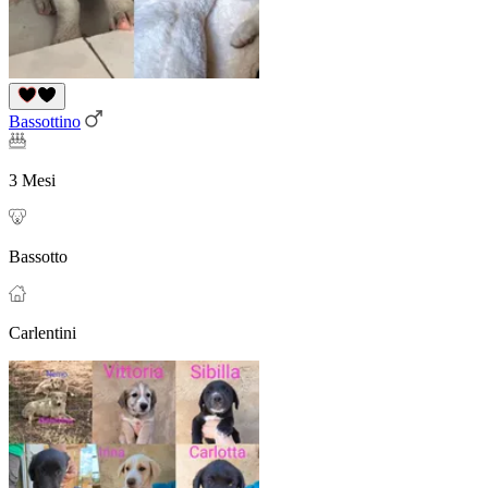
Bassottino
3 Mesi
Bassotto
Carlentini